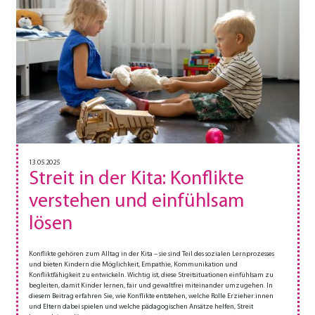
13.05.2025
Streit in der Kita: Konflikte
verstehen und einfühlsam
lösen
Konflikte gehören zum Alltag in der Kita – sie sind Teil des sozialen Lernprozesses
und bieten Kindern die Möglichkeit, Empathie, Kommunikation und
Konfliktfähigkeit zu entwickeln. Wichtig ist, diese Streitsituationen einfühlsam zu
begleiten, damit Kinder lernen, fair und gewaltfrei miteinander umzugehen. In
diesem Beitrag erfahren Sie, wie Konflikte entstehen, welche Rolle Erzieher:innen
und Eltern dabei spielen und welche pädagogischen Ansätze helfen, Streit