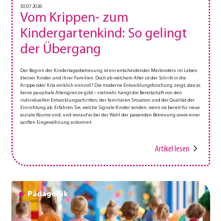
30.07.2026
Vom Krippen- zum
Kindergartenkind: So gelingt
der Übergang
Der Beginn der Kindertagesbetreuung ist ein entscheidender Meilenstein im Leben
kleiner Kinder und ihrer Familien. Doch ab welchem Alter ist der Schritt in die
Krippe oder Kita wirklich sinnvoll? Die moderne Entwicklungsforschung zeigt, dass es
keine pauschale Altersgrenze gibt – vielmehr hängt die Bereitschaft von den
individuellen Entwicklungsschritten, der familiären Situation und der Qualität der
Einrichtung ab. Erfahren Sie, welche Signale Kinder senden, wenn sie bereit für neue
soziale Räume sind, und worauf es bei der Wahl der passenden Betreuung sowie einer
sanften Eingewöhnung ankommt.
Artikel lesen
Pädagogik