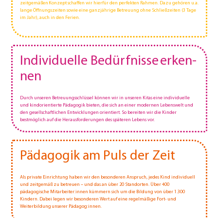
zeit­gemäßen Konzept schaffen wir hierfür den perfekten Rahmen. Dazu gehören u.a.
lange Öffnungszeiten sowie eine ganzjährige Betreuung ohne Schließzeiten (3 Tage
im Jahr), auch in den Ferien.
Indivi­duelle Bedürf­nisse erken­
nen
Durch unseren Betreuungsschlüssel können wir in unseren Kitas eine individuelle
und kindorientierte Pädagogik bieten, die sich an einer modernen Lebenswelt und
den gesell­schaftlichen Entwicklungen orientiert. So bereiten wir die Kinder
bestmöglich auf die Herausforderungen des späteren Lebens vor.
Pädagogik am Puls der Zeit
Als private Einrichtung haben wir den besonderen Anspruch, jedes Kind individuell
und zeitgemäß zu betreuen – und das an über 20 Standorten. Über 400
pädagogische Mitarbei­ter:innen kümmern sich um die Bildung von über 1.300
Kindern. Dabei legen wir besonderen Wert auf eine regelmäßige Fort- und
Weiterbildung unserer Päda­gog:innen.