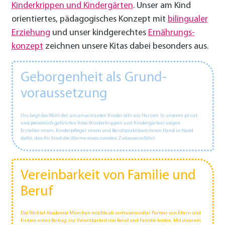
Kinder­krippen und Kinder­gärten
. Unser am Kind
orientiertes, pädagogisches Konzept mit
bilingualer
Erziehung
und unser kind­­gerechtes
Ernährungs­
konzept
zeichnen unsere Kitas dabei besonders aus.
Geborgen­heit als Grund­
voraus­setzung
Uns liegt das Wohl der uns anvertrauten Kinder sehr am Herzen. In unseren privat
und persönlich geführten Kitas (Kinderkrippen und Kindergärten) sorgen
Erzieher:innen, Kinderpfleger:innen und Berufs­praktikan­t:innen Hand in Hand
dafür, dass Ihr Kind die Wärme eines zweiten Zuhauses erfährt.
Vereinbarkeit von Familie und
Beruf
Die Wichtel Akademie München möchte als vertrauensvoller Partner von Eltern und
Firmen einen Beitrag zur Vereinbarkeit von Beruf und Familie leisten. Mit unserem