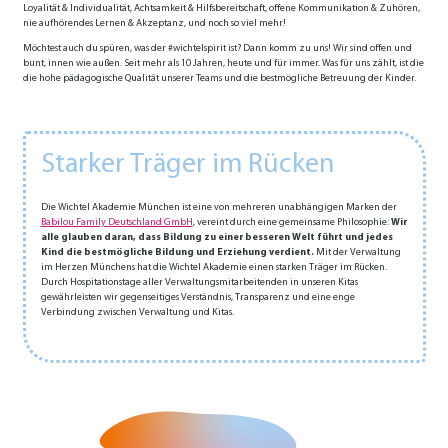
Loyalität & Individualität, Achtsamkeit & Hilfs­bereitschaft, offene Kommunikation & Zu­hören,
nie aufhörendes Lernen & Akzeptanz, und noch so viel mehr!
Möchtest auch du spüren, was der #wichtelspirit ist? Dann komm zu uns! Wir sind offen und
bunt, innen wie außen. Seit mehr als 10 Jahren, heute und für immer. Was für uns zählt, ist die
die hohe pädag­ogische Qualität unserer Teams und die best­mögliche Betreuung der Kinder.
Starker Träger im Rücken
Die Wichtel Akademie München ist eine von mehreren unabhängigen Marken der
Babilou Family Deutschland GmbH
, vereint durch eine gemeinsame Philosophie:
Wir
alle glauben daran, dass Bildung zu einer besseren Welt führt und jedes
Kind die bestmögliche Bildung und Erziehung verdient.
Mit der Verwaltung
im Herzen Münchens hat die Wichtel Akademie einen starken Träger im Rücken.
Durch Hospitationstage aller Verwaltungs­mitarbeitenden in unseren Kitas
gewährleisten wir gegenseitiges Verständnis, Transparenz und eine enge
Verbindung zwischen Verwaltung und Kitas.