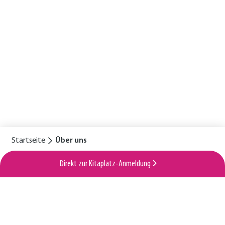
Startseite
Über uns
Direkt zur Kitaplatz-Anmeldung
Für eine glückliche Kindheit
Horizontale
Service
Standorte
Lexikon