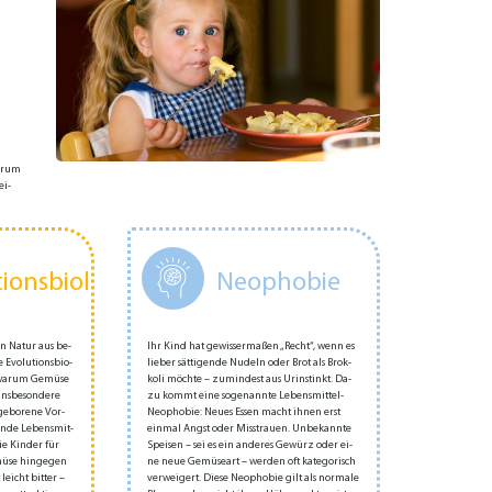
ar­um
ei­
ionsbiologie
Neophobie
n Na­tur aus be­
Ihr Kind hat ge­wis­ser­ma­ßen „Recht“, wenn es
Evo­lu­ti­ons­bio­
lie­ber sätt­i­gen­de Nu­deln oder Brot als Brok­
, war­um Ge­mü­se
ko­li möch­te – zu­min­dest aus Ur­in­stinkt. Da­
ns­be­son­de­re
zu kommt ei­ne so­ge­nan­nte Le­bens­mit­tel-
ge­bo­re­ne Vor­
Neo­pho­bie: Neues Es­sen macht ih­nen erst
en­de Le­bens­mit­
ein­mal Angst oder Miss­trau­en. Un­be­kann­te
die Kin­der für
Spei­sen – sei es ein an­de­res Ge­würz oder ei­
ü­se hin­ge­gen
ne neue Ge­mü­se­art – wer­den oft ka­te­go­risch
leicht bit­ter –
ver­wei­gert. Die­se Neo­pho­bie gilt als nor­ma­le