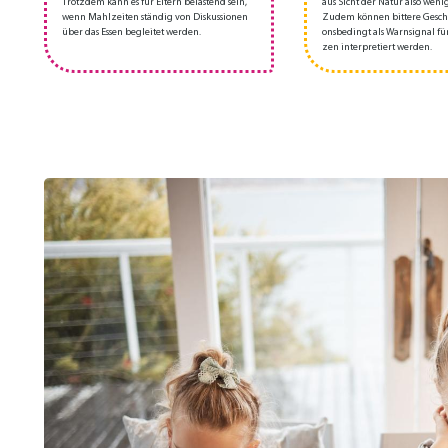
Trotz­dem kann es für El­tern be­las­tend sein,
aus Sicht der Na­tur al­so we­ni­ge
wenn Mahl­zei­ten stän­dig von Dis­kus­sio­nen
Zu­dem kön­nen bit­te­re Ge­sch
über das Es­sen be­glei­tet wer­den.
ons­be­dingt als Warn­sig­nal für
zen in­ter­pre­tiert wer­den.