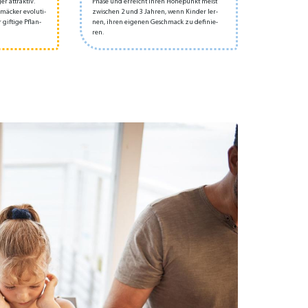
r at­trak­tiv​.
Pha­se und er­reicht ih­ren Hö­he­punkt meist
mä­cker evo­lu­ti­
zwi­schen 2 und 3 Jah­ren, wenn Kin­der ler­
 gif­ti­ge Pflan­
nen, ih­ren ei­ge­nen Ge­schmack zu de­fi­nie­
ren.