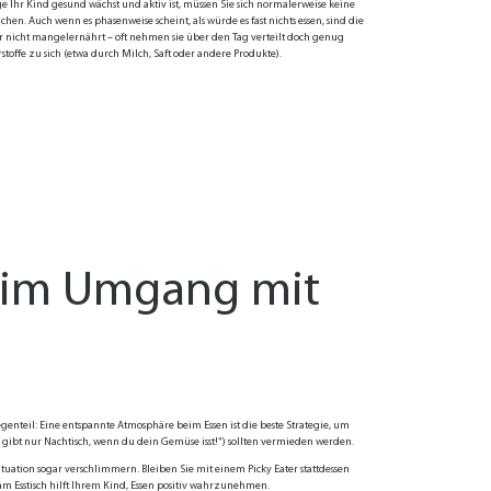
ange Ihr Kind gesund wächst und aktiv ist, müssen Sie sich normalerweise keine
en. Auch wenn es phasenweise scheint, als würde es fast nichts essen, sind die
er nicht mangelernährt – oft nehmen sie über den Tag verteilt doch genug
toffe zu sich (etwa durch Milch, Saft oder andere Produkte)​.
n im Umgang mit
enteil: Eine entspannte Atmosphäre beim Essen ist die beste Strategie, um
s gibt nur Nachtisch, wenn du dein Gemüse isst!“) sollten vermieden werden.
uation sogar verschlimmern​. Bleiben Sie mit einem Picky Eater stattdessen
 Esstisch hilft Ihrem Kind, Essen positiv wahrzunehmen.