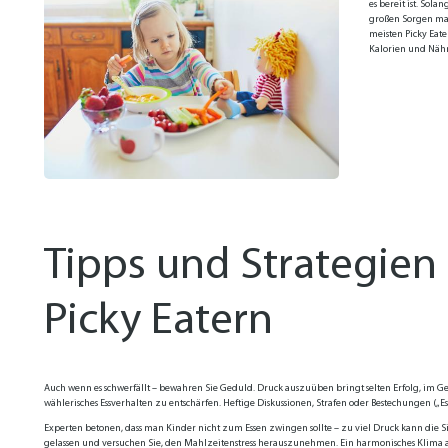
es bereit ist. Sol
großen Sorgen mach
meisten Picky Eat
Kalorien und Nährs
Tipps und Strategie
Picky Eatern
Auch wenn es schwerfällt – bewahren Sie Geduld. Druck auszuüben bringt selten Erfolg, im Geg
wählerisches Essverhalten zu entschärfen. Heftige Diskussionen, Strafen oder Bestechungen („E
Experten betonen, dass man Kinder nicht zum Essen zwingen sollte – zu viel Druck kann die Sit
gelassen und versuchen Sie, den Mahlzeitenstress herauszunehmen. Ein harmonisches Klima am