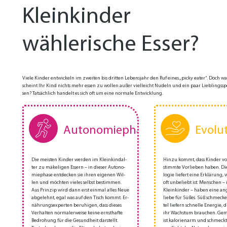
Kleinkinder
wählerische Esser?
Vie­le Kin­der ent­wi­ckeln im zwei­ten bis drit­ten Le­bens­jahr den Ruf ei­nes „pi­cky ea­ter“. Doch w
scheint Ihr Kind nichts mehr es­sen zu wol­len au­ßer viel­leicht Nu­deln und ein paar Lieb­lings­sp
sen? Tat­säch­lich han­delt es sich oft um ei­ne nor­ma­le Ent­wick­lung.
Autonomiephase
Evolut
Die­ meis­ten Kin­der wer­den im Klein­kind­al­
Hin­zu kommt, dass Kin­der vo
ter zu mä­ke­li­gen Es­sern – in die­ser Au­to­no­
stimm­te Vor­lie­ben ha­ben. Die 
mie­pha­se ent­de­cken sie ih­ren ei­ge­nen Wil­
lo­gie lie­fert ei­ne Er­klä­rung
len und möch­ten vie­les selbst be­stim­men.
oft un­be­liebt ist: Men­schen – i
Aus Prin­zip wird dann erst ein­mal al­les Neue
Klein­kin­der – ha­ben ei­ne an­
ab­ge­lehnt, egal was auf den Tisch kommt​. Er­
lie­be für Sü­ßes. Süß schme­ck
näh­rungs­ex­per­ten be­ru­hi­gen, dass die­ses
tel lie­fern schnel­le En­er­gie, 
Ver­hal­ten nor­ma­ler­wei­se kei­ne ernst­haf­te
ihr Wachs­tum brau­chen. Ge­m
Be­dro­hung für die Ge­sund­heit dar­stellt​.
ist ka­lo­ri­en­arm und schmeckt 