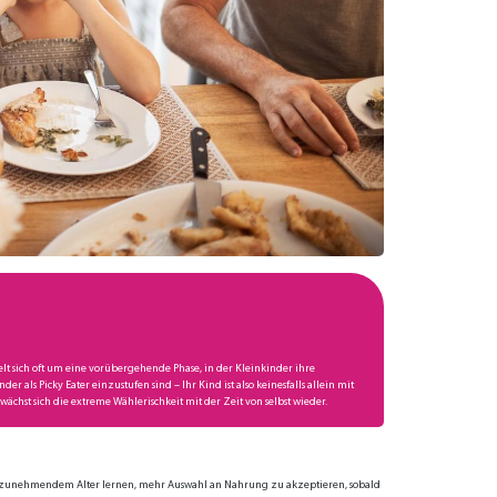
ndelt sich oft um eine vorübergehende Phase, in der Kleinkinder ihre
 als Picky Eater einzustufen sind​ – Ihr Kind ist also keinesfalls allein mit
ächst sich die extreme Wählerischkeit mit der Zeit von selbst wieder.
t zunehmendem Alter lernen, mehr Auswahl an Nahrung zu akzeptieren, sobald