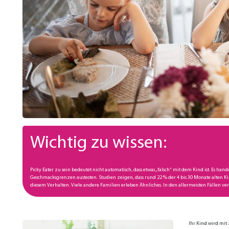
Wichtig zu wissen:
Picky Eater zu sein bedeutet nicht automatisch, dass etwas „falsch“ mit dem Kind ist. Es ha
Geschmacksgrenzen austesten. Studien zeigen, dass rund 22 % der 4 bis 30 Monate alten Kinder
diesem Verhalten. Viele andere Familien erleben Ähnliches. In den allermeisten Fällen verw
Ihr Kind wird mi