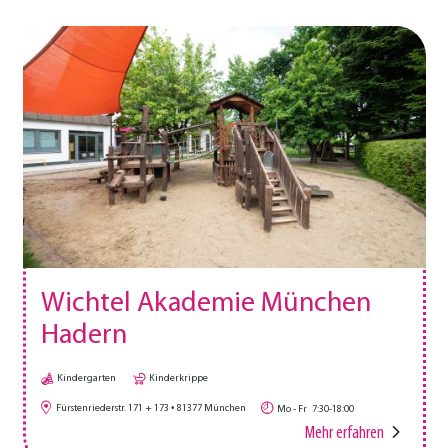
Wichtel Akademie München
Hadern
Kindergarten
Kinderkrippe
Fürstenriederstr. 171 + 173
81377
München
Mo - Fr
7:30-18:00
Mehr erfahren