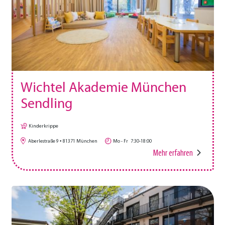
Wichtel Akademie München
Sendling
Kinderkrippe
Aberlestraße 9
81371
München
Mo - Fr
7:30-18:00
Mehr erfahren