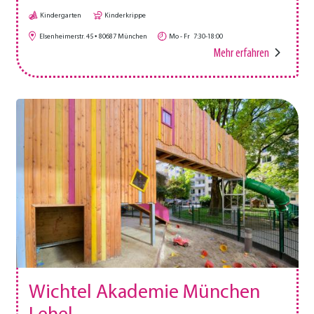
Kindergarten
Kinderkrippe
Elsenheimerstr. 45
80687
München
Mo - Fr
7:30-18:00
Mehr erfahren
Wichtel Akademie München