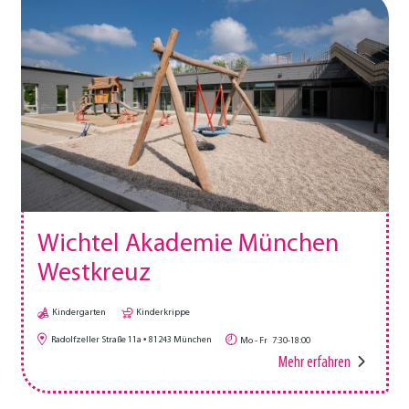
Wichtel Akademie München
Westkreuz
Kindergarten
Kinderkrippe
Radolfzeller Straße 11a
81243
München
Mo - Fr
7:30-18:00
Mehr erfahren