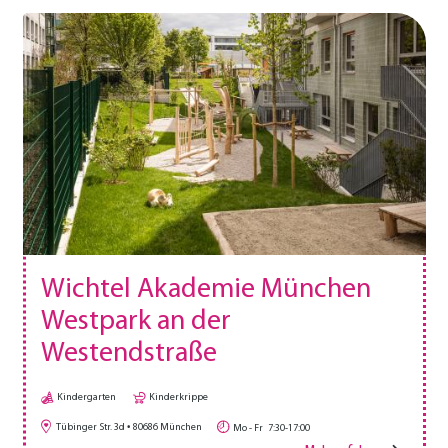
Wichtel Akademie München
Westpark an der
Westendstraße
Kindergarten
Kinderkrippe
Tübinger Str. 3d
80686
München
Mo - Fr
7:30-17:00