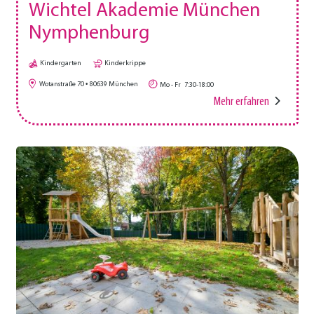
Wichtel Akademie München
Nymphenburg
Kindergarten
Kinderkrippe
Wotanstraße 70
80639
München
Mo - Fr
7:30-18:00
Mehr erfahren