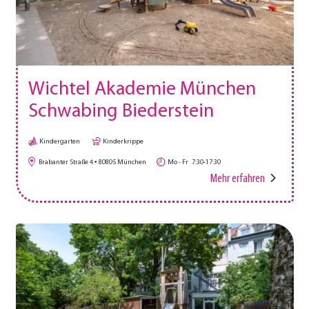
Wichtel Akademie München
Schwabing Biederstein
Kindergarten
Kinderkrippe
Brabanter Straße 4
80805
München
Mo - Fr
7:30-17:30
Mehr erfahren