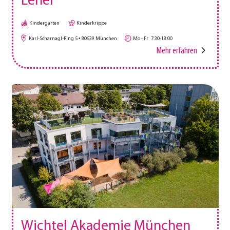
Lehel
Kindergarten
Kinderkrippe
Karl-Scharnagl-Ring 5
80539
München
Mo - Fr
7:30-18:00
Mehr erfahren
Wichtel Akademie München