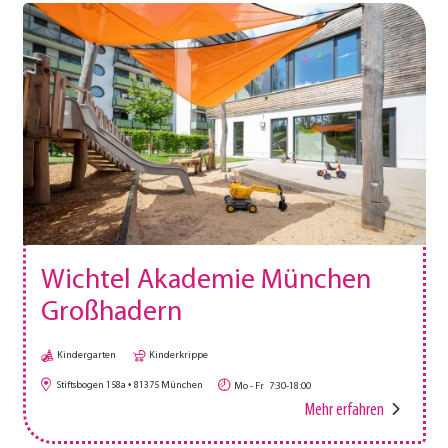
Wichtel Akademie München
Großhadern
Kindergarten
Kinderkrippe
Stiftsbogen 158a
81375
München
Mo - Fr
7:30-18:00
Mehr erfahren