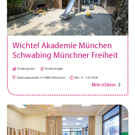
Wichtel Akademie München
Schwabing Münchner Freiheit
Kindergarten
Kinderkrippe
Dietlindenstraße 14
80802
München
Mo - Fr
7:30-18:00
Mehr erfahren