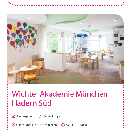
Wichtel Akademie München
Hadern Süd
Kindergarten
Kinderkrippe
Guardinistr. 33
81375
München
Mo - Fr
7:30-18:00