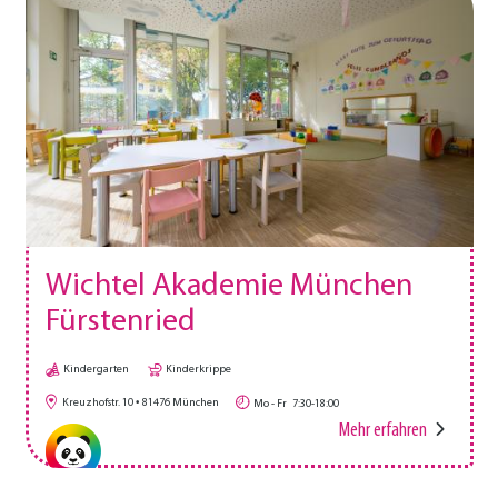
Wichtel Akademie München
Fürstenried
Kindergarten
Kinderkrippe
Kreuzhofstr. 10
81476
München
Mo - Fr
7:30-18:00
Mehr erfahren