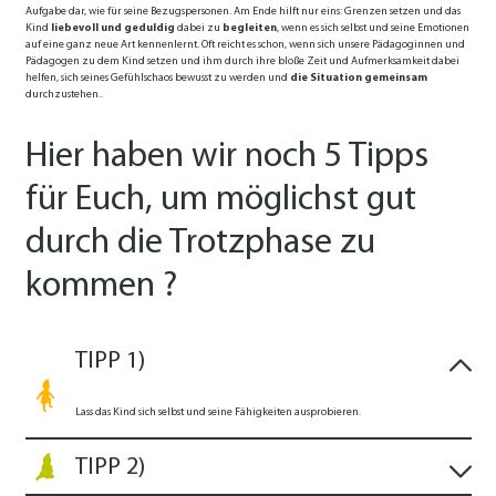
Aufgabe dar, wie für seine Bezugspersonen. Am Ende hilft nur eins: Grenzen setzen und das
Kind
liebevoll und geduldig
dabei zu
begleiten
, wenn es sich selbst und seine Emotionen
auf eine ganz neue Art kennenlernt. Oft reicht es schon, wenn sich unsere Pädagoginnen und
Pädagogen zu dem Kind setzen und ihm durch ihre bloße Zeit und Aufmerksamkeit dabei
helfen, sich seines Gefühlschaos bewusst zu werden und
die Situation gemeinsam
durchzustehen.
.
Hier haben wir noch 5 Tipps
für Euch, um möglichst gut
durch die Trotzphase zu
kommen ?
TIPP 1)
Lass das Kind sich selbst und seine Fähigkeiten ausprobieren.
TIPP 2)