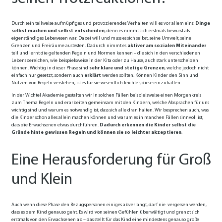
Durch sein teilweise aufmüpfiges und provozierendes Verhalten will es vor allem eins:
Dinge
selbst machen und selbst entscheiden
, denn es nimmt sich erstmals bewusst als
eigenständiges Lebewesen war. Dabei will und muss es sich selbst, seine Umwelt, seine
Grenzen und Freiräume austesten. Dadurch nimmt es
aktiver am sozialen Miteinander
teil und lernt die geltenden Regeln und Normen kennen – die sich in den verschiedenen
Lebensbereichen, wie beispielsweise in der Kita oder zu Hause, auch stark unterscheiden
können. Wichtig in dieser Phase sind
sehr klare und stetige Grenzen
, welche jedoch nicht
einfach nur gesetzt, sondern auch
erklärt
werden sollten. Können Kinder den Sinn und
Nutzen von Regeln verstehen, ist es für sie wesentlich leichter, diese einzuhalten.
In der Wichtel Akademie gestalten wir in solchen Fällen beispielsweise einen Morgenkreis
zum Thema Regeln und erarbeiten gemeinsam mit den Kindern, welche Absprachen für uns
wichtig sind und warum es notwendig ist, dass sich alle dran halten. Wir besprechen auch, was
die Kinder schon alles allein machen können und warum es in manchen Fällen sinnvoll ist,
dass die Erwachsenen etwas durchführen.
Dadurch erkennen die Kinder selbst die
Gründe hinte gewissen Regeln und können sie so leichter akzeptieren
.
Eine Herausforderung für Groß
und Klein
Auch wenn diese Phase den Bezugspersonen einiges abverlangt, darf nie vergessen werden,
dass es dem Kind genauso geht. Es wird von seinen Gefühlen überwältigt und grenzt sich
erstmals von den Erwachsenen ab – das stellt für das Kind eine mindestens genauso große