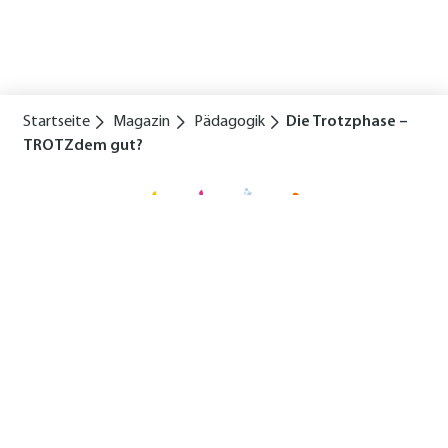
Startseite
Magazin
Pädagogik
Die Trotzphase –
TROTZdem gut?
Für eine glückliche Kindheit
Horizontale
Service
Standorte
Lexikon
Karriere
Navigation
Navigation
Magazin
Konzept
Kooperationen