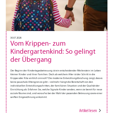
30.07.2026
Vom Krippen- zum
Kindergartenkind: So gelingt
der Übergang
Der Beginn der Kindertagesbetreuung ist ein entscheidender Meilenstein im Leben
kleiner Kinder und ihrer Familien. Doch ab welchem Alter ist der Schritt in die
Krippe oder Kita wirklich sinnvoll? Die moderne Entwicklungsforschung zeigt, dass es
keine pauschale Altersgrenze gibt – vielmehr hängt die Bereitschaft von den
individuellen Entwicklungsschritten, der familiären Situation und der Qualität der
Einrichtung ab. Erfahren Sie, welche Signale Kinder senden, wenn sie bereit für neue
soziale Räume sind, und worauf es bei der Wahl der passenden Betreuung sowie einer
sanften Eingewöhnung ankommt.
Artikel lesen