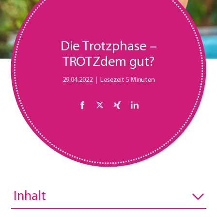
Die Trotzphase –
TROTZdem gut?
29.04.2022
Lesezeit 5 Minuten
Inhalt