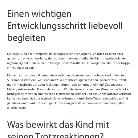
Einen wichtigen
Entwicklungsschritt liebevoll
begleiten
Die Begleitung der Trotzphase, im pädagogischen Fachjargon auch
Autonomiephase
genannt, ist eine wunderbare, aber auch sehr nervenaufreibende Erfahrung, die Jeder der
regelmäßig mit Kindern zu tun hat, egal ob im Privatleben, Kindergarten oder in der Krippe,
einmal machen darf.
Moment einmal.. was soll denn bitte wunderbar daran sein, wenn sich das Kind mitten im
Supermarkt schreiend, weinend und wild um sich schlagend auf den Boden wirft, nur weil
man ihm nicht erlaubt zehn Packungen Gummibärchen mitzunehmen? Zugegebener
Maßen, auf den ersten Blick ist daran nichts Wunderbares zu erkennen. Wenn man sich jedoch
nicht gerade mitten in einer solchen Trotzreaktion befindet und das Ganze mit etwas Abstand
betrachtet, lassen sich die positiven Seiten erkennen. Nämlich die Tatsache, dass sich das Kind
gerade in einem wirklich wichtigen Entwicklungsschritt befindet – es wird autonom, also
selbstständiger.
Was bewirkt das Kind mit
seinen Trotzreaktionen?