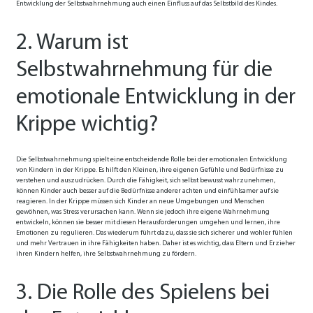
Entwicklung der Selbstwahrnehmung auch einen Einfluss auf das Selbstbild des Kindes.
2. Warum ist
Selbstwahrnehmung für die
emotionale Entwicklung in der
Krippe wichtig?
Die Selbstwahrnehmung spielt eine entscheidende Rolle bei der emotionalen Entwicklung
von Kindern in der Krippe. Es hilft den Kleinen, ihre eigenen Gefühle und Bedürfnisse zu
verstehen und auszudrücken. Durch die Fähigkeit, sich selbst bewusst wahrzunehmen,
können Kinder auch besser auf die Bedürfnisse anderer achten und einfühlsamer auf sie
reagieren. In der Krippe müssen sich Kinder an neue Umgebungen und Menschen
gewöhnen, was Stress verursachen kann. Wenn sie jedoch ihre eigene Wahrnehmung
entwickeln, können sie besser mit diesen Herausforderungen umgehen und lernen, ihre
Emotionen zu regulieren. Das wiederum führt dazu, dass sie sich sicherer und wohler fühlen
und mehr Vertrauen in ihre Fähigkeiten haben. Daher ist es wichtig, dass Eltern und Erzieher
ihren Kindern helfen, ihre Selbstwahrnehmung zu fördern.
3. Die Rolle des Spielens bei