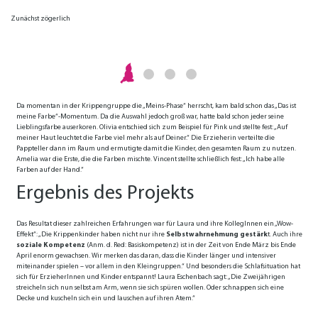
Zunächst zögerlich
Hinterließen die Kinder bald schon Spuren …
Und schon verwandelte sich der Raum in ein Farbenmeer:
„Die Krippenkinder kannten zwar die Fingerfarben, aber nun hatten sie zum ersten Mal die
Möglichkeit, ihren ganzen Körper zu nutzen“, berichtet Laura Eschenbach. Dabei reflektierten
sie auch die Wahrnehmungen, was sie zuvor bereits gemacht hatten. So sagte Vincent: „Das ist so
wie der Rasierschaum. Nur dicker“.
Da momentan in der Krippengruppe die „Meins-Phase“ herrscht, kam bald schon das „Das ist
meine Farbe“-Momentum. Da die Auswahl jedoch groß war, hatte bald schon jeder seine
Lieblingsfarbe auserkoren. Olivia entschied sich zum Beispiel für Pink und stellte fest: „Auf
meiner Haut leuchtet die Farbe viel mehr als auf Deiner.“ Die Erzieherin verteilte die
Pappteller dann im Raum und ermutigte damit die Kinder, den gesamten Raum zu nutzen.
Amelia war die Erste, die die Farben mischte. Vincent stellte schließlich fest: „Ich habe alle
Farben auf der Hand.“
Ergebnis des Projekts
Das Resultat dieser zahlreichen Erfahrungen war für Laura und ihre KollegInnen ein „Wow-
Effekt“: „Die Krippenkinder haben nicht nur ihre
Selbstwahrnehmung gestärk
t. Auch ihre
soziale Kompetenz
(Anm. d. Red: Basiskompetenz) ist in der Zeit von Ende März bis Ende
April enorm gewachsen. Wir merken das daran, dass die Kinder länger und intensiver
miteinander spielen – vor allem in den Kleingruppen.“ Und besonders die Schlafsituation hat
sich für ErzieherInnen und Kinder entspannt! Laura Eschenbach sagt: „Die Zweijährigen
streicheln sich nun selbst am Arm, wenn sie sich spüren wollen. Oder schnappen sich eine
Decke und kuscheln sich ein und lauschen auf ihren Atem.“