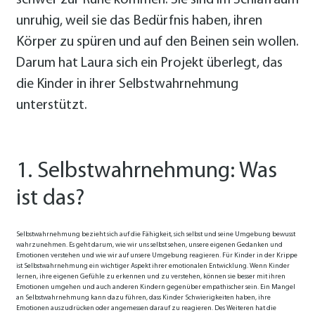
schwer zur Ruhe kommen. Sie sind im Schlafraum
unruhig, weil sie das Bedürfnis haben, ihren
Körper zu spüren und auf den Beinen sein wollen.
Darum hat Laura sich ein Projekt überlegt, das
die Kinder in ihrer Selbstwahrnehmung
unterstützt.
1. Selbstwahrnehmung: Was
ist das?
Selbstwahrnehmung bezieht sich auf die Fähigkeit, sich selbst und seine Umgebung bewusst
wahrzunehmen. Es geht darum, wie wir uns selbst sehen, unsere eigenen Gedanken und
Emotionen verstehen und wie wir auf unsere Umgebung reagieren. Für Kinder in der Krippe
ist Selbstwahrnehmung ein wichtiger Aspekt ihrer emotionalen Entwicklung. Wenn Kinder
lernen, ihre eigenen Gefühle zu erkennen und zu verstehen, können sie besser mit ihren
Emotionen umgehen und auch anderen Kindern gegenüber empathischer sein. Ein Mangel
an Selbstwahrnehmung kann dazu führen, dass Kinder Schwierigkeiten haben, ihre
Emotionen auszudrücken oder angemessen darauf zu reagieren. Des Weiteren hat die