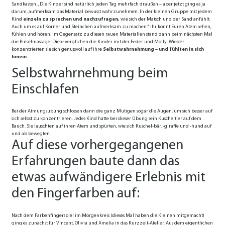
Sandkasten. „Die Kinder sind natürlich jeden Tag mehrfach draußen – aber jetzt ging es ja
darum, aufmerksam das Material bewusst wahrzunehmen. In der kleinen Gruppe mit jedem
Kind
einzeln zu sprechen und nachzufragen,
wie sich der Matsch und der Sand anfühlt.
Auch um es auf Körner und Steinchen aufmerksam zu machen.“ Ihr könnt Euren Atem sehen,
fühlen und hören. Im Gegensatz zu diesen rauen Materialien stand dann beim nächsten Mal
die Pinselmassage. Diese verglichen die Kinder mit der Feder und Molly. Wieder
konzentrierten sie sich genussvoll auf ihre
Selbstwahrnehmung – und fühlten in sich
hinein
.
Selbstwahrnehmung beim
Einschlafen
Bei der Atmungsübung schlossen dann die ganz Mutigen sogar die Augen, um sich besser auf
sich selbst zu konzentrieren. Jedes Kind hatte bei dieser Übung sein Kuscheltier auf dem
Bauch. Sie lauschten auf ihren Atem und spürten, wie sich Kuschel-bär, -giraffe und -hund auf
und ab bewegten.
Auf diese vorhergegangenen
Erfahrungen baute dann das
etwas aufwändigere Erlebnis mit
den Fingerfarben auf:
Nach dem Farbenfingerspiel im Morgenkreis (dieses Mal haben die Kleinen mitgemacht)
ging es zunächst für Vincent, Olivia und Amelia in das Kurzzeit-Atelier. Aus dem eigentlichen