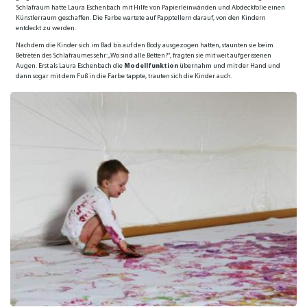
Schlafraum hatte Laura Eschenbach mit Hilfe von Papierleinwänden und Abdeckfolie einen
Künstlerraum geschaffen. Die Farbe wartete auf Papptellern darauf, von den Kindern
entdeckt zu werden.
Nachdem die Kinder sich im Bad bis auf den Body ausgezogen hatten, staunten sie beim
Betreten des Schlafraumes sehr: „Wo sind alle Betten?“, fragten sie mit weit aufgerissenen
Augen. Erst als Laura Eschenbach die
Modellfunktion
übernahm und mit der Hand und
dann sogar mit dem Fuß in die Farbe tappte, trauten sich die Kinder auch.