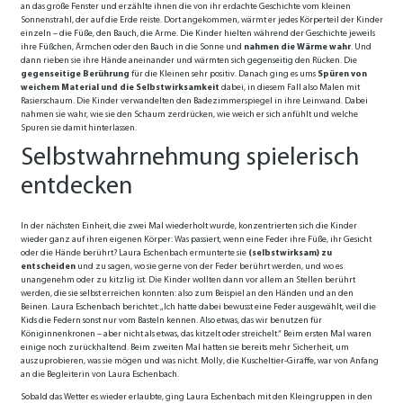
an das große Fenster und erzählte ihnen die von ihr erdachte Geschichte vom kleinen
Sonnenstrahl, der auf die Erde reiste. Dort angekommen, wärmt er jedes Körperteil der Kinder
einzeln – die Füße, den Bauch, die Arme. Die Kinder hielten während der Geschichte jeweils
ihre Füßchen, Ärmchen oder den Bauch in die Sonne und
nahmen die Wärme wahr
. Und
dann rieben sie ihre Hände aneinander und wärmten sich gegenseitig den Rücken. Die
gegenseitige Berührung
für die Kleinen sehr positiv. Danach ging es ums
Spüren von
weichem Material und die Selbstwirksamkeit
dabei, in diesem Fall also Malen mit
Rasierschaum. Die Kinder verwandelten den Badezimmerspiegel in ihre Leinwand. Dabei
nahmen sie wahr, wie sie den Schaum zerdrücken, wie weich er sich anfühlt und welche
Spuren sie damit hinterlassen.
Selbstwahrnehmung spielerisch
entdecken
In der nächsten Einheit, die zwei Mal wiederholt wurde, konzentrierten sich die Kinder
wieder ganz auf ihren eigenen Körper: Was passiert, wenn eine Feder ihre Füße, ihr Gesicht
oder die Hände berührt? Laura Eschenbach ermunterte sie
(selbstwirksam) zu
entscheiden
und zu sagen, wo sie gerne von der Feder berührt werden, und wo es
unangenehm oder zu kitzlig ist. Die Kinder wollten dann vor allem an Stellen berührt
werden, die sie selbst erreichen konnten: also zum Beispiel an den Händen und an den
Beinen. Laura Eschenbach berichtet: „Ich hatte dabei bewusst eine Feder ausgewählt, weil die
Kids die Federn sonst nur vom Basteln kennen. Also etwas, das wir benutzen für
Königinnenkronen – aber nicht als etwas, das kitzelt oder streichelt.“ Beim ersten Mal waren
einige noch zurückhaltend. Beim zweiten Mal hatten sie bereits mehr Sicherheit, um
auszuprobieren, was sie mögen und was nicht. Molly, die Kuscheltier-Giraffe, war von Anfang
an die Begleiterin von Laura Eschenbach.
Sobald das Wetter es wieder erlaubte, ging Laura Eschenbach mit den Kleingruppen in den