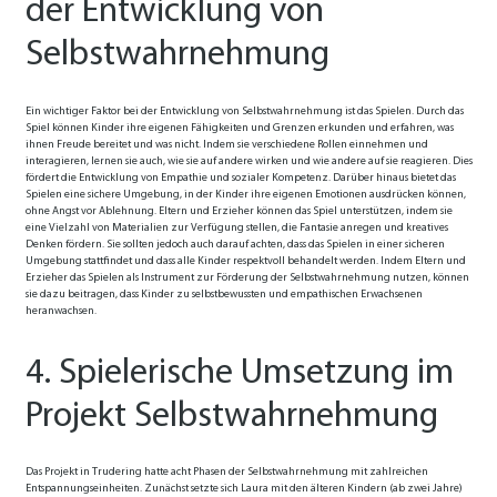
der Entwicklung von
Selbstwahrnehmung
Ein wichtiger Faktor bei der Entwicklung von Selbstwahrnehmung ist das Spielen. Durch das
Spiel können Kinder ihre eigenen Fähigkeiten und Grenzen erkunden und erfahren, was
ihnen Freude bereitet und was nicht. Indem sie verschiedene Rollen einnehmen und
interagieren, lernen sie auch, wie sie auf andere wirken und wie andere auf sie reagieren. Dies
fördert die Entwicklung von Empathie und sozialer Kompetenz. Darüber hinaus bietet das
Spielen eine sichere Umgebung, in der Kinder ihre eigenen Emotionen ausdrücken können,
ohne Angst vor Ablehnung. Eltern und Erzieher können das Spiel unterstützen, indem sie
eine Vielzahl von Materialien zur Verfügung stellen, die Fantasie anregen und kreatives
Denken fördern. Sie sollten jedoch auch darauf achten, dass das Spielen in einer sicheren
Umgebung stattfindet und dass alle Kinder respektvoll behandelt werden. Indem Eltern und
Erzieher das Spielen als Instrument zur Förderung der Selbstwahrnehmung nutzen, können
sie dazu beitragen, dass Kinder zu selbstbewussten und empathischen Erwachsenen
heranwachsen.
4. Spielerische Umsetzung im
Projekt Selbstwahrnehmung
Das Projekt in Trudering hatte acht Phasen der Selbstwahrnehmung mit zahlreichen
Entspannungseinheiten. Zunächst setzte sich Laura mit den älteren Kindern (ab zwei Jahre)