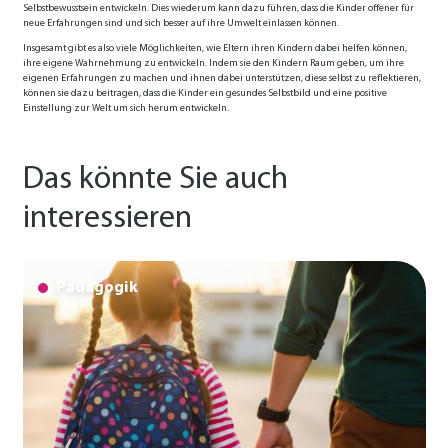
Selbstbewusstsein entwickeln. Dies wiederum kann dazu führen, dass die Kinder offener für
neue Erfahrungen sind und sich besser auf ihre Umwelt einlassen können.
Insgesamt gibt es also viele Möglichkeiten, wie Eltern ihren Kindern dabei helfen können,
ihre eigene Wahrnehmung zu entwickeln. Indem sie den Kindern Raum geben, um ihre
eigenen Erfahrungen zu machen und ihnen dabei unterstützen, diese selbst zu reflektieren,
können sie dazu beitragen, dass die Kinder ein gesundes Selbstbild und eine positive
Einstellung zur Welt um sich herum entwickeln.
Das könnte Sie auch
interessieren
Pädagogik