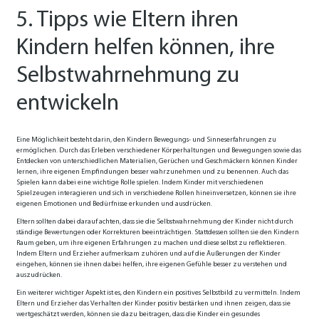
5. Tipps wie Eltern ihren
Kindern helfen können, ihre
Selbstwahrnehmung zu
entwickeln
Eine Möglichkeit besteht darin, den Kindern Bewegungs- und Sinneserfahrungen zu
ermöglichen. Durch das Erleben verschiedener Körperhaltungen und Bewegungen sowie das
Entdecken von unterschiedlichen Materialien, Gerüchen und Geschmäckern können Kinder
lernen, ihre eigenen Empfindungen besser wahrzunehmen und zu benennen. Auch das
Spielen kann dabei eine wichtige Rolle spielen. Indem Kinder mit verschiedenen
Spielzeugen interagieren und sich in verschiedene Rollen hineinversetzen, können sie ihre
eigenen Emotionen und Bedürfnisse erkunden und ausdrücken.
Eltern sollten dabei darauf achten, dass sie die Selbstwahrnehmung der Kinder nicht durch
ständige Bewertungen oder Korrekturen beeinträchtigen. Stattdessen sollten sie den Kindern
Raum geben, um ihre eigenen Erfahrungen zu machen und diese selbst zu reflektieren.
Indem Eltern und Erzieher aufmerksam zuhören und auf die Äußerungen der Kinder
eingehen, können sie ihnen dabei helfen, ihre eigenen Gefühle besser zu verstehen und
auszudrücken.
Ein weiterer wichtiger Aspekt ist es, den Kindern ein positives Selbstbild zu vermitteln. Indem
Eltern und Erzieher das Verhalten der Kinder positiv bestärken und ihnen zeigen, dass sie
wertgeschätzt werden, können sie dazu beitragen, dass die Kinder ein gesundes