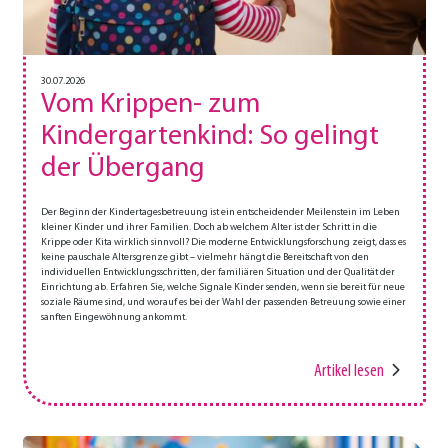
30.07.2026
Vom Krippen- zum
Kindergartenkind: So gelingt
der Übergang
Der Beginn der Kindertagesbetreuung ist ein entscheidender Meilenstein im Leben
kleiner Kinder und ihrer Familien. Doch ab welchem Alter ist der Schritt in die
Krippe oder Kita wirklich sinnvoll? Die moderne Entwicklungsforschung zeigt, dass es
keine pauschale Altersgrenze gibt – vielmehr hängt die Bereitschaft von den
individuellen Entwicklungsschritten, der familiären Situation und der Qualität der
Einrichtung ab. Erfahren Sie, welche Signale Kinder senden, wenn sie bereit für neue
soziale Räume sind, und worauf es bei der Wahl der passenden Betreuung sowie einer
sanften Eingewöhnung ankommt.
Artikel lesen