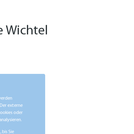
e Wichtel
 werden
 Der externe
Cookies oder
nalysieren.
 bis Sie