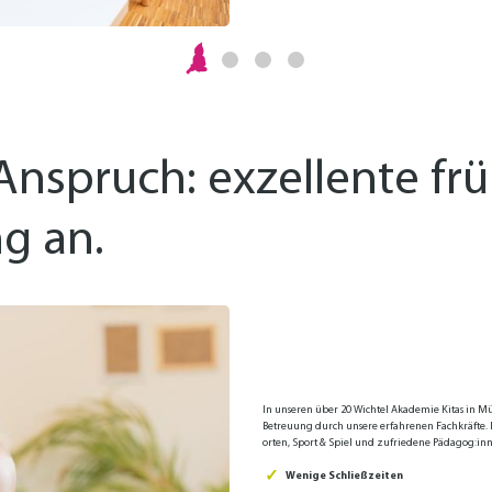
 Anspruch: exzellente fr
g an.
In unseren über 20 Wichtel Akademie Kitas in M
Be­treuung durch unsere erfahrenen Fach­kräfte
orten, Sport & Spiel und zufriedene Pädago­g:inn
Wenige Schließzeiten