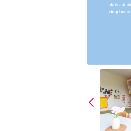
aktiv auf d
eingebunde