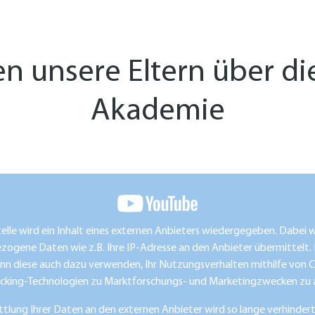
n unsere Eltern über di
Akademie
telle wird ein Inhalt eines externen Anbieters wiedergegeben. Dabei
ogene Daten wie z.B. Ihre IP-Adresse an den Anbieter übermittelt.
nn diese auch dazu verwenden, Ihr Nutzungsverhalten mithilfe von 
acking-Technologien zu Marktforschungs- und Marketingzwecken zu a
tlung Ihrer Daten an den externen Anbieter wird so lange verhindert,