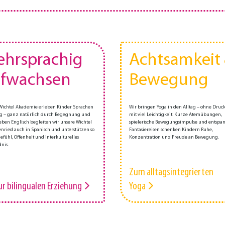
hrsprachig
Achtsamkeit
fwachsen
Bewegung
 Wichtel Akademie erleben Kinder Sprachen
Wir bringen Yoga in den Alltag – ohne Druc
ag – ganz natürlich durch Begegnung und
mit viel Leichtigkeit. Kurze Atemübungen,
eben Englisch begleiten wir unsere Wichtel
spielerische Bewegungsimpulse und entsp
enried auch in Spanisch und unterstützen so
Fantasiereisen schenken Kindern Ruhe,
fühl, Offenheit und interkulturelles
Konzentration und Freude an Bewegung.
nis.
Zum alltagsintegrierten
ur bilingualen Erziehung
Yoga