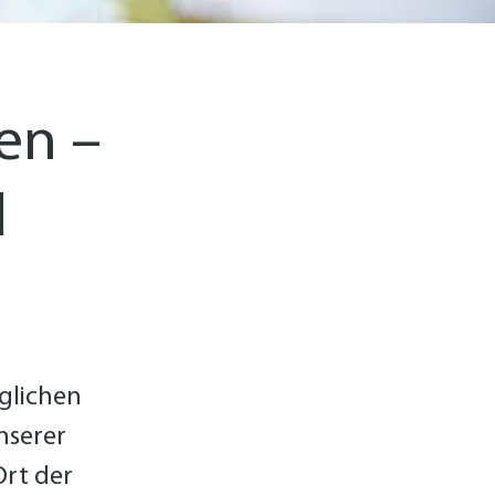
en –
d
g­lichen
nserer
Ort der