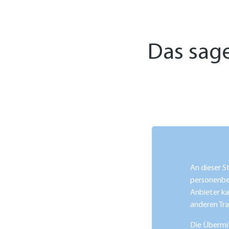
Das sage
An dieser S
personenbez
Anbieter ka
anderen Tr
Die Übermit