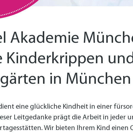
el Akademie Münch
e Kinder­krippen un
­gärten in München
ient eine glückliche Kind­heit in einer fürsor
er Leit­gedanke prägt die Arbeit in jeder u
r­tages­stätten. Wir bieten Ihrem Kind einen 