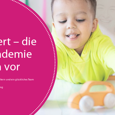
rt – die
ademie
h vor
Eltern und ein glückliches Team
ung