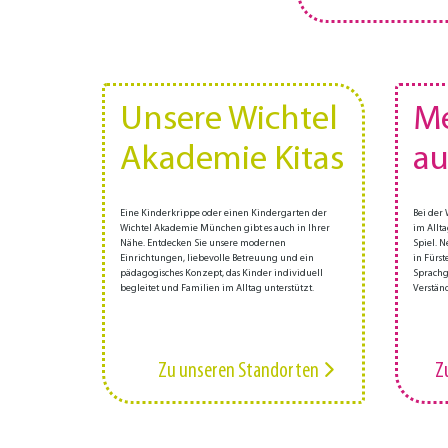
Unsere Wichtel
Me
Akademie Kitas
au
Eine Kinderkrippe oder einen Kindergarten der
Bei der
Wichtel Akademie München gibt es auch in Ihrer
im Allt
Nähe. Entdecken Sie unsere modernen
Spiel. N
Einrichtungen, liebevolle Betreuung und ein
in Fürst
pädagogisches Konzept, das Kinder individuell
Sprachge
begleitet und Familien im Alltag unterstützt.
Verständ
Zu unseren Standorten
Z