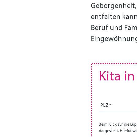
Geborgen­heit,
entfal­ten kann
Beruf und Fami
Eingewöhnung
Kita i
PLZ
Beim Klick auf die Lu
dargestellt. Hierfür