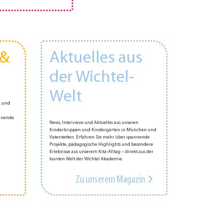
 &
Aktuelles aus
der Wichtel-
Welt
k und
annende
News, Interviews und Aktuelles aus unseren
Kinderkrippen und Kindergärten in München und
Vaterstetten. Erfahren Sie mehr über spannende
Projekte, pädagogische Highlights und besondere
Erlebnisse aus unserem Kita-Alltag – direkt aus der
bunten Welt der Wichtel Akademie.
Zu unserem Magazin