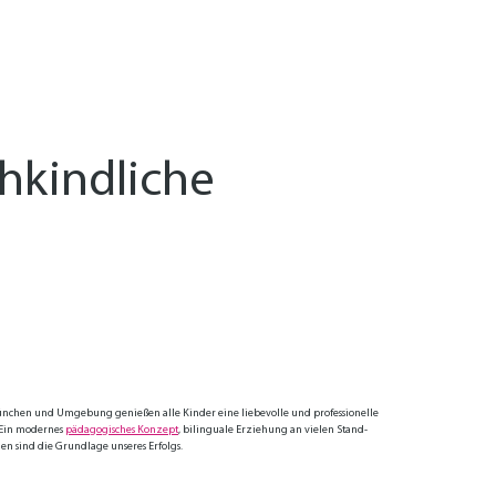
ühkindliche
ünchen und Umgebung genießen alle Kinder eine liebevolle und professio­nelle
. Ein modernes
pädagogisches Konzept
, bilingu­ale Erziehung an vielen Stand­
en sind die Grund­lage unseres Erfolgs.