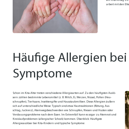
am Ki­ta-All­tag zu 
ar­beit mit den El­te
Häufige Allergien bei
Symptome
Schon im Ki­ta-Al­ter tre­ten ver­schie­de­ne Al­ler­gie­ar­ten auf. Zu den häu­figs­ten Aus­lö­
sern zäh­len be­stimm­te Le­bens­mit­tel (z. B. Milch, Ei, Wei­zen, Nüs­se), Pol­len (Heu­
schnup­fen), Tier­haa­re, In­sek­ten­gif­te und Haus­staub­mil­ben. Die­se Al­ler­gien äu­ßern
sich auf un­ter­schied­li­che Wei­se: Ty­pisch sind et­wa Haut­re­ak­tio­nen (Rö­tung, Aus­
schlag, Juck­reiz), Atem­wegs­be­schwer­den wie Schnup­fen, Nie­sen und Hus­ten oder
Ver­dau­ungs­pro­ble­me nach dem Es­sen. Im Ex­trem­fall kann es so­gar zu Atem­not und
Kreis­lauf­pro­ble­men (al­ler­gi­scher Schock) kom­men.
Überblick: Häufigste
Allergieauslöser bei Kita-Kindern und typische Symptome: