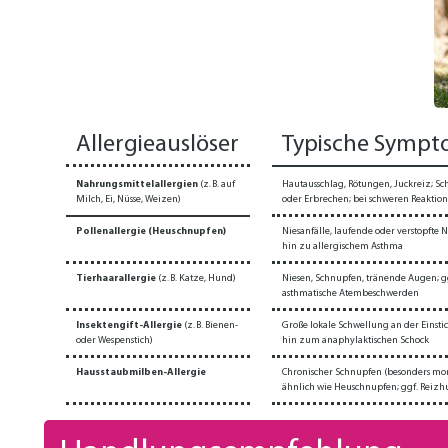
Allergieauslöser
Typische Sympt
Nahrungsmittelallergien
(z. B. auf
Hautausschlag, Rötungen, Juckreiz; S
Milch, Ei, Nüsse, Weizen)
oder Erbrechen; bei schweren Reaktio
Pollenallergie (Heuschnupfen)
Niesanfälle, laufende oder verstopfte
hin zu allergischem Asthma
Tierhaarallergie
(z. B. Katze, Hund)
Niesen, Schnupfen, tränende Augen; gg
asthmatische Atembeschwerden
Insektengift-Allergie
(z. B. Bienen-
Große lokale Schwellung an der Einstic
oder Wespenstich)
hin zum anaphylaktischen Schock
Hausstaubmilben-Allergie
Chronischer Schnupfen (besonders mor
ähnlich wie Heuschnupfen; ggf. Reizh