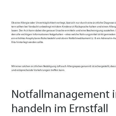
Ob ei­ne Al­ler­gie oder Un­ver­träg­lich­keit vor­liegt, lässt sich nur durch ei­ne ärzt­li­che Dia­gno­se si­c
tern soll­ten bei Ver­dacht un­be­dingt mit dem Kin­der­arzt Rück­spra­che hal­ten und ei­nen Al­ler­g
las­sen. Der Arzt kann da­bei die ge­naue Ur­sa­che er­mit­teln und ei­ne Be­schei­ni­gung aus­stel­len. 
den al­le wich­ti­gen In­for­ma­tio­nen fest­ge­hal­ten – et­wa wel­che Nah­rungs­mit­tel strikt ge­mie­d
ein er­höh­tes Ana­phy­la­xie-Ri­si­ko be­steht und ob ein Not­fall­me­di­ka­ment (z. B. ein Ad­re­na­lin-Au­
Ki­ta hin­ter­legt wer­den soll­te.
Mit ei­ner sol­chen ärzt­li­chen Be­stä­ti­gung (oft auch Al­ler­gie­pass ge­nannt) ist si­cher­ge­stellt, das
und ent­spre­chen­de Vor­keh­run­gen tref­fen kann.
Notfallmanagement in 
handeln im Ernstfall