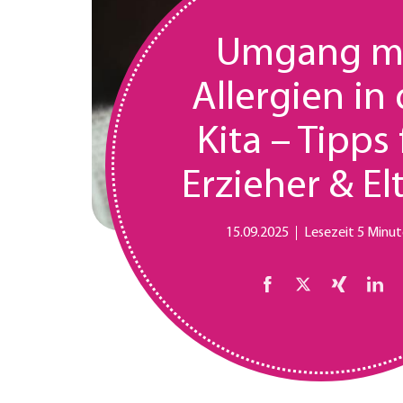
Umgang m
Allergien in 
Kita – Tipps 
Erzieher & El
15.09.2025
Lesezeit 5 Minu