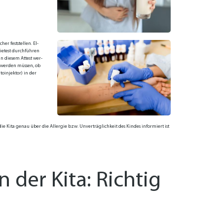
her fest­stel­len. El­
ie­test durch­füh­ren
In die­sem At­test wer­
en wer­den müs­sen, ob
to­in­jek­tor) in der
s die Ki­ta ge­nau über die Al­ler­gie bzw. Un­ver­träg­lich­keit des Kin­des in­for­miert ist
der Kita: Richtig