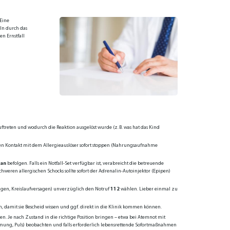
 Eine
eln durch das
en Ernstfall
treten und wodurch die Reaktion ausgelöst wurde (z. B. was hat das Kind
n Kontakt mit dem Allergieauslöser sofort stoppen (Nahrungsaufnahme
lan
befolgen. Falls ein Notfall-Set verfügbar ist, verabreicht die betreuende
ren allergischen Schocks sollte sofort der Adrenalin-Autoinjektor (Epipen)
ngen, Kreislaufversagen) unverzüglich den Notruf
112
wählen. Lieber einmal zu
, damit sie Bescheid wissen und ggf. direkt in die Klinik kommen können.
n. Je nach Zustand in die richtige Position bringen – etwa bei Atemnot mit
(Atmung, Puls) beobachten und falls erforderlich lebensrettende Sofortmaßnahmen