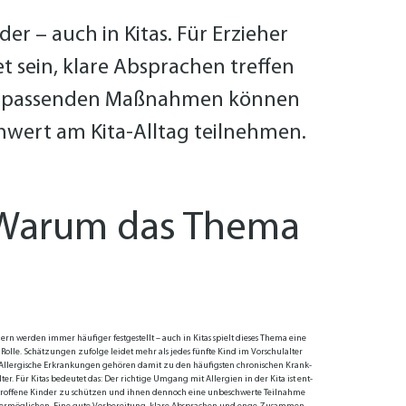
der – auch in Kitas. Für Erzieher
t sein, klare Absprachen treffen
den passenden Maßnahmen können
chwert am Kita-Alltag teilnehmen.
a: Warum das Thema
dern wer­den im­mer häu­fi­ger fest­ge­stellt – auch in Ki­tas spielt die­ses The­ma ei­ne
 Rol­le. Schät­zun­gen zu­fol­ge lei­det mehr als je­des fünf­te Kind im Vor­schul­al­ter
. Al­ler­gi­sche Er­kran­kun­gen ge­hö­ren da­mit zu den häu­figs­ten chro­ni­schen Krank­
­ter. Für Ki­tas be­deu­tet das: Der rich­ti­ge Um­gang mit Al­ler­gien in der Ki­ta ist ent­
rof­fe­ne Kin­der zu schüt­zen und ih­nen den­noch ei­ne un­be­schwer­te Teil­nah­me