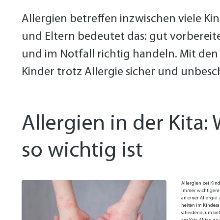
Allergien betreffen inzwischen viele Kin
und Eltern bedeutet das: gut vorbereite
und im Notfall richtig handeln. Mit 
Kinder trotz Allergie sicher und unbes
Allergien in der Kit
so wichtig ist
Al­ler­gien bei Kin­
im­mer wich­ti­ge­re
an ei­ner Al­ler­gie
hei­ten im Kin­des­al
schei­dend, um be­t