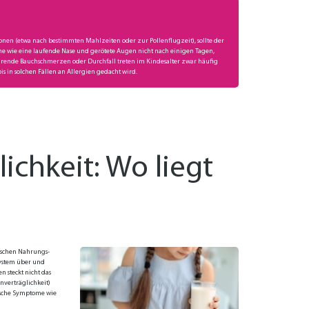
io­nen (et­wa nach be­stimm­ten Mahl­zei­ten oder zur Pol­len­flug­zeit), soll­te der
e wie ei­ne lau­fen­de Na­se und ge­rö­te­te Au­gen nicht nach ei­ni­gen Ta­gen,
­keh­ren­de Bauch­schmer­zen oder Durch­fall tre­ten im Kin­des­al­ter zwar häu­fig
bis in sol­chen Fäl­len an Al­ler­gien ge­dacht wird.
­lich­keit: Wo liegt
zwi­schen Nah­rungs­
n­sys­tem über und
gen steckt nicht das
n­ver­träg­lich­keit)
i­sche Symp­to­me wie