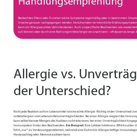
Handlungsempfehlung
Be­o­bach­ten El­tern oder Er­zie­her sol­che Symp­to­me re­gel­mä­ßig oder in be­stimm­ten Si­tu­a­t
Ur­sa­che ge­na­uer nach­ge­gan­gen wer­den. Ver­schwin­den ver­meint­li­che Er­käl­tungs­symp­to­m
kann ein Al­ler­gie­aus­lö­ser da­hin­ter­ste­cken. Auch un­spe­zi­fi­sche Be­schwer­den wie wie­der
auf, kön­nen aber durch ei­ne Nah­rungs­mit­tel­al­ler­gie ver­ur­sacht sein – oft dau­ert es lan­ge, 
Al­ler­gie vs. Un­ver­träg
der Un­ter­schied?
Nicht je­de Re­ak­ti­on auf ein Le­bens­mit­tel ist ei­ne ech­te Al­ler­gie. Wich­tig ist der Un­ter­schied 
mit­tel­al­ler­gi­en und Le­bens­mit­tel­un­ver­träg­lich­kei­ten. Bei ei­ner Al­ler­gie re­a­giert das Im­mu
kann selbst kleins­te Men­gen des Aus­lö­sers nicht to­le­rie­ren; bei ei­ner Un­ver­träg­lich­keit hin­ge­
Im­mun­sys­tem hin­ter den Be­schwer­den.
Ein Bei­spiel:
Ei­ne Lak­to­se-In­to­le­ran­z (Milch­zu­cker-U
führt „nur“ zu Ver­dau­ungs­pro­ble­men, wäh­rend ei­ne Kuh­milch-Al­ler­gie hef­ti­ge im­mu­no­lo­g
Haut­aus­schlag oder Atem­not aus­lö­sen kann.