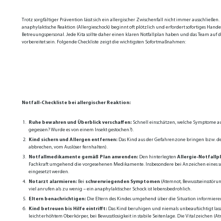
Trotz sorgfältiger Prävention lässt sich ein allergischer Zwischenfall nicht immer ausschließen.
anaphylaktische Reaktion (Allergieschock) beginnt oft plötzlich und erfordert sofortiges Hand
Betreuungspersonal. Jede Kita sollte daher einen klaren Notfallplan haben und das Team auf d
vorbereitet sein. Folgende Checkliste zeigt die wichtigsten Sofortmaßnahmen:
Notfall-Checkliste bei allergischer Reaktion:
Ruhe bewahren und Überblick verschaffen:
Schnell einschätzen, welche Symptome auf
gegessen? Wurde es von einem Insekt gestochen?).
Kind sichern und Allergen entfernen:
Das Kind aus der Gefahrenzone bringen bzw. de
abbrechen, vom Auslöser fernhalten).
Notfallmedikamente gemäß Plan anwenden:
Den hinterlegten
Allergie-Notfallp
Fachkraft umgehend die vorgesehenen Medikamente. Insbesondere bei Anzeichen eines schwe
eingesetzt werden.
Notarzt alarmieren:
Bei
schwerwiegenden Symptomen
(Atemnot, Bewusstseinsstöru
viel anrufen als zu wenig – ein anaphylaktischer Schock ist lebensbedrohlich.
Eltern benachrichtigen:
Die Eltern des Kindes umgehend über die Situation informieren
Kind betreuen bis Hilfe eintrifft:
Das Kind beruhigen und niemals unbeaufsichtigt lasse
leicht erhöhtem Oberkörper, bei Bewusstlosigkeit in stabile Seitenlage. Die Vitalzeichen 