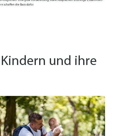
er­mög­li­chen. Ei­ne gu­te Vor­be­rei­tung, kla­re Ab­spra­chen und en­ge Zu­sam­men­
rn schaf­fen die Ba­sis da­für.
 Kindern und ihre