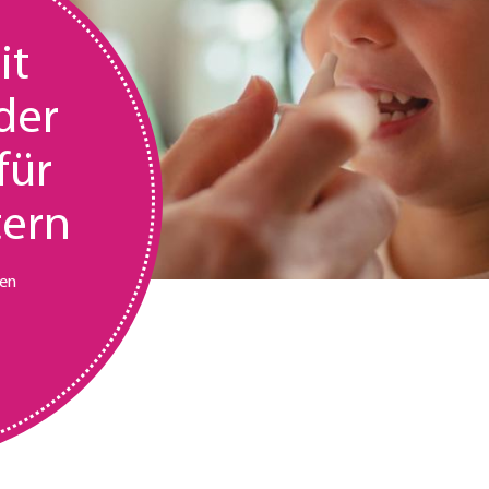
it
der
für
tern
ten