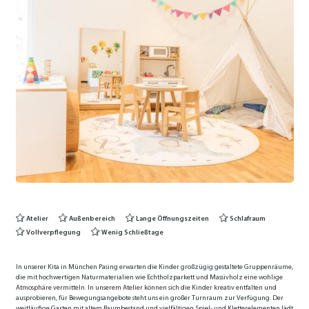
Atelier
Außenbereich
Lange Öffnungszeiten
Schlafraum
Vollverpflegung
Wenig Schließtage
In unserer Kita in München Pasing erwarten die Kinder großzügig gestaltete Gruppenräume,
die mit hochwertigen Naturmaterialien wie Echtholzparkett und Massivholz eine wohlige
Atmosphäre vermitteln. In unserem Atelier können sich die Kinder kreativ entfalten und
ausprobieren, für Bewegungsangebote steht uns ein großer Turnraum zur Verfügung. Der
weitläufige Garten mit altem Baum­bestand und vielfältigen Spiel- und Kletterelementen lädt