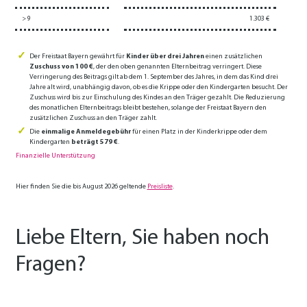
> 9
1.303 €
Der Freistaat Bayern gewährt für
Kinder über drei Jahren
einen zusätzlichen
Zuschuss von 100 €
, der den oben genannten Elternbeitrag verringert. Diese
Verringerung des Beitrags gilt ab dem 1. September des Jahres, in dem das Kind drei
Jahre alt wird, unabhängig davon, ob es die Krippe oder den Kindergarten besucht. Der
Zuschuss wird bis zur Einschulung des Kindes an den Träger gezahlt. Die Reduzierung
des monatlichen Elternbeitrags bleibt bestehen, solange der Freistaat Bayern den
zusätzlichen Zuschuss an den Träger zahlt.
Die
einmalige Anmeldegebühr
für einen Platz in der Kinderkrippe oder dem
Kindergarten
beträgt 579 €
.
Finanzielle Unterstützung
Hier finden Sie die bis August 2026 geltende
Preisliste
.
Liebe Eltern, Sie haben noch
Fragen?