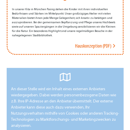
In unserer Kita in München Pasing stehen die Kinder mit ihren individuellen
Bedürfnissen und Stärken im Mittelpunkt. Unser großzügiges Atelier mit vielen
Materialien bietet ihnen jede Menge Gelegenheit, sich kreativ zu betätigen und
auszuprobieren. Bei der gemeinsamen Bepflanzung und Pflege unseres Hochbeets
sowie auf unseren Spaziergängen in die Umgebung sensibilisieren wir die Kleinen
für die Natur. Ein besonderes Highlight sind unsere regelmäßigen Besuche in der
nahegelegenen Stadtbibliothek.
Hauskonzeption (PDF)
An dieser Stelle wird ein Inhalt eines externen Anbieters
wiedergegeben. Dabei werden personenbezogene Daten wie
z.B. Ihre IP-Adresse an den Anbieter übermittelt. Der externe
Anbieter kann diese auch dazu verwenden, Ihr
Nutzungsverhalten mithilfe von Cookies oder anderen Tracking-
Technologien zu Marktforschungs- und Marketingzwecken zu
analysieren.