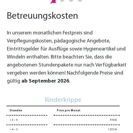
b
Betreuungskosten
In unserem monatlichen Festpreis sind
Verpflegungskosten, pädagogische Angebote,
Eintrittsgelder für Ausflüge sowie Hygieneartikel und
Windeln enthalten. Bitte beachten Sie, dass die
angebotenen Stundenpakete nur nach Verfügbarkeit
vergeben werden können!
Nachfolgende Preise sind
gültig
ab September 2026
.
Kinderkrippe
Stunden
Preis pro Monat
> 3 – 4
916 €
> 4 – 5
1.013 €