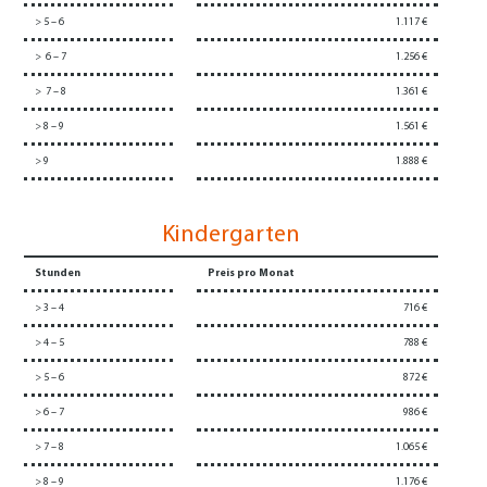
> 5 – 6
1.117 €
> 6 – 7
1.256 €
> 7 – 8
1.361 €
> 8 – 9
1.561 €
> 9
1.888 €
Kindergarten
Stunden
Preis pro Monat
> 3 – 4
716 €
> 4 – 5
788 €
> 5 – 6
872 €
> 6 – 7
986 €
> 7 – 8
1.065 €
> 8 – 9
1.176 €