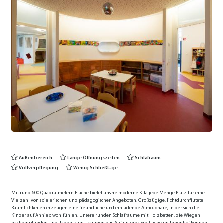
Außenbereich
Lange Öffnungszeiten
Schlafraum
Vollverpflegung
Wenig Schließtage
Mit rund 600 Quadratmetern Fläche bietet unsere moderne Kita jede Menge Platz für eine
Vielzahl von spielerischen und pädagogischen Angeboten. Großzügige, lichtdurchflutete
Räumlichkeiten erzeugen eine freundliche und einladende Atmosphäre, in der sich die
Kinder auf Anhieb wohlfühlen. Unsere runden Schlaf­räume mit Holzbetten, die Wiegen
nachempfunden sind, laden zum Träumen ein. Auf unserer Freifläche im Innenhof können