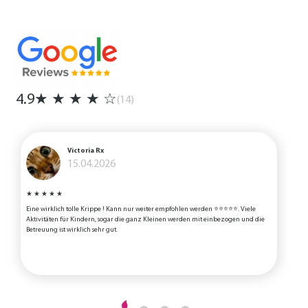
4.9
★
★
★
★
☆
(14)
Victoria Rx
15.04.2026
★
★
★
★
★
Eine wirklich tolle Krippe ! Kann nur weiter empfohlen werden ⭐️⭐️⭐️⭐️⭐️. Viele
I
Aktivitäten für Kindern, sogar die ganz Kleinen werden mit einbezogen und die
b
Betreuung ist wirklich sehr gut.
v
L
a
s
d
i
)