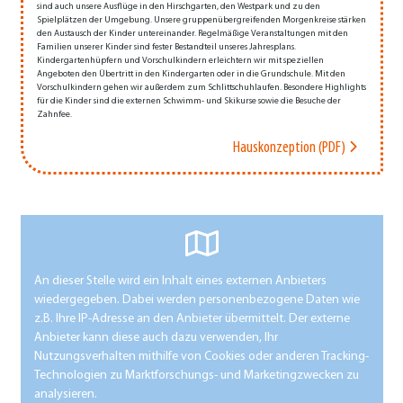
sind auch unsere Ausflüge in den Hirschgarten, den Westpark und zu den
Spielplätzen der Umgebung. Unsere gruppen­übergreifenden Morgenkreise stärken
den Austausch der Kinder untereinander. Regelmäßige Veranstaltungen mit den
Familien unserer Kinder sind fester Bestandteil unseres Jahresplans.
Kindergartenhüpfern und Vorschulkindern erleichtern wir mit speziellen
Angeboten den Übertritt in den Kindergarten oder in die Grundschule. Mit den
Vorschulkindern gehen wir außerdem zum Schlittschuhlaufen. Besondere Highlights
für die Kinder sind die externen Schwimm- und Skikurse sowie die Besuche der
Zahnfee.
Hauskonzeption (PDF)
An dieser Stelle wird ein Inhalt eines externen Anbieters
wiedergegeben. Dabei werden personenbezogene Daten wie
z.B. Ihre IP-Adresse an den Anbieter übermittelt. Der externe
Anbieter kann diese auch dazu verwenden, Ihr
Nutzungsverhalten mithilfe von Cookies oder anderen Tracking-
Technologien zu Marktforschungs- und Marketingzwecken zu
analysieren.