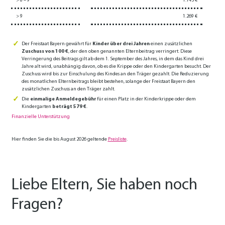
> 8 – 9
1.145 €
> 9
1.269 €
Der Freistaat Bayern gewährt für
Kinder über drei Jahren
einen zusätzlichen
Zuschuss von 100 €
, der den oben genannten Elternbeitrag verringert. Diese
Verringerung des Beitrags gilt ab dem 1. September des Jahres, in dem das Kind drei
Jahre alt wird, unabhängig davon, ob es die Krippe oder den Kindergarten besucht. Der
Zuschuss wird bis zur Einschulung des Kindes an den Träger gezahlt. Die Reduzierung
des monatlichen Elternbeitrags bleibt bestehen, solange der Freistaat Bayern den
zusätzlichen Zuschuss an den Träger zahlt.
Die
einmalige Anmeldegebühr
für einen Platz in der Kinderkrippe oder dem
Kindergarten
beträgt 579 €
.
Finanzielle Unterstützung
Hier finden Sie die bis August 2026 geltende
Preisliste
.
Liebe Eltern, Sie haben noch
Fragen?