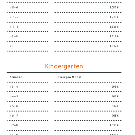
> 5 – 6
1.087 €
> 6 – 7
1.223 €
> 7 – 8
1.325 €
> 8 – 9
1.519 €
> 9
1.837 €
Kindergarten
Stunden
Preis pro Monat
> 3 – 4
698 €
> 4 – 5
768 €
> 5 – 6
849 €
> 6 – 7
961 €
> 7 – 8
1.038 €