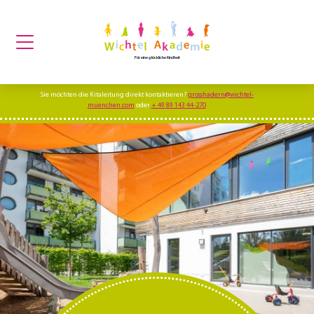
Für eine glückliche Kindheit
Sie möchten die Kitaleitung direkt kontaktieren?
grosshadern@wichtel-
muenchen.com
oder
+ 49 89 143 44-270