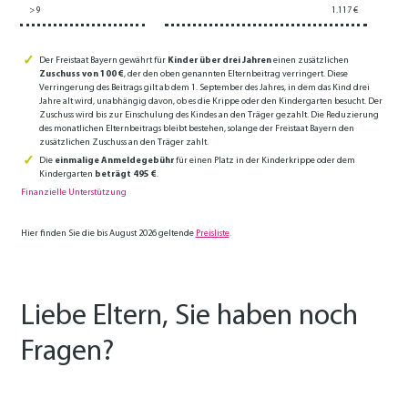
> 9
1.117 €
Der Freistaat Bayern gewährt für
Kinder über drei Jahren
einen zusätzlichen
Zuschuss von 100 €
, der den oben genannten Elternbeitrag verringert. Diese
Verringerung des Beitrags gilt ab dem 1. September des Jahres, in dem das Kind drei
Jahre alt wird, unabhängig davon, ob es die Krippe oder den Kindergarten besucht. Der
Zuschuss wird bis zur Einschulung des Kindes an den Träger gezahlt. Die Reduzierung
des monatlichen Elternbeitrags bleibt bestehen, solange der Freistaat Bayern den
zusätzlichen Zuschuss an den Träger zahlt.
Die
einmalige Anmeldegebühr
für einen Platz in der Kinderkrippe oder dem
Kindergarten
beträgt 495 €
.
Finanzielle Unterstützung
Hier finden Sie die bis August 2026 geltende
Preisliste
.
Liebe Eltern, Sie haben noch
Fragen?