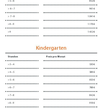
> 5 – 6
852 €
> 6 – 7
961 €
> 7 – 8
1.041 €
> 8 – 9
1.176 €
> 9
1.432 €
Kindergarten
Stunden
Preis pro Monat
> 3 – 4
530 €
> 4 – 5
588 €
> 5 – 6
653 €
> 6 – 7
768 €
> 7 – 8
842 €
> 8 – 9
918 €