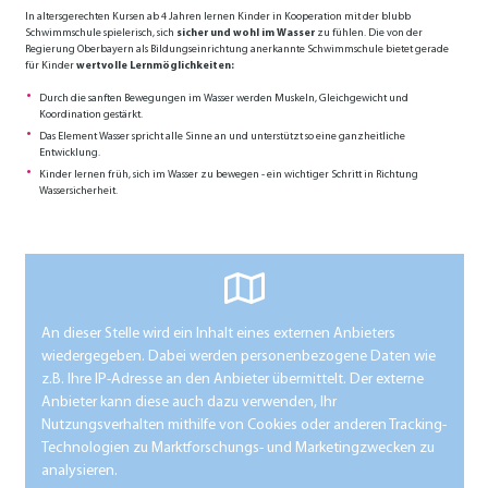
In altersgerechten Kursen ab 4 Jahren lernen Kinder in Kooperation mit der blubb
Schwimmschule spielerisch, sich
sicher und wohl im Wasser
zu fühlen. Die von der
Regierung Oberbayern als Bildungseinrichtung anerkannte Schwimmschule bietet gerade
für Kinder
wertvolle Lernmöglichkeiten:
Durch die sanften Bewegungen im Wasser werden Muskeln, Gleichgewicht und
Koordination gestärkt.
Das Element Wasser spricht alle Sinne an und unterstützt so eine ganzheitliche
Entwicklung.
Kinder lernen früh, sich im Wasser zu bewegen - ein wichtiger Schritt in Richtung
Wassersicherheit.
An dieser Stelle wird ein Inhalt eines externen Anbieters
wiedergegeben. Dabei werden personenbezogene Daten wie
z.B. Ihre IP-Adresse an den Anbieter übermittelt. Der externe
Anbieter kann diese auch dazu verwenden, Ihr
Nutzungsverhalten mithilfe von Cookies oder anderen Tracking-
Technologien zu Marktforschungs- und Marketingzwecken zu
analysieren.