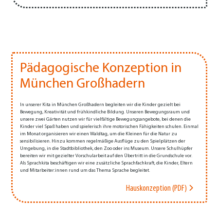
Pädagogische Konzeption in
München Großhadern
In unserer Kita in München Großhadern begleiten wir die Kinder gezielt bei
Bewegung, Kreativität und frühkindliche Bildung. Unseren Bewegungsraum und
unsere zwei Gärten nutzen wir für vielfältige Bewegungsangebote, bei denen die
Kinder viel Spaß haben und spielerisch ihre motorischen Fähigkeiten schulen. Einmal
im Monat organisieren wir einen Waldtag, um die Kleinen für die Natur zu
sensibilisieren. Hinzu kommen regelmäßige Ausflüge zu den Spielplätzen der
Umgebung, in die Stadtbibliothek, den Zoo oder ins Museum. Unsere Schulhüpfer
bereiten wir mit gezielter Vorschularbeit auf den Übertritt in die Grundschule vor.
Als Sprachkita beschäftigen wir eine zusätzliche Sprachfachkraft, die Kinder, Eltern
und Mitarbeiter:innen rund um das Thema Sprache begleitet.
Hauskonzeption (PDF)