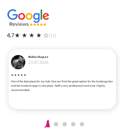
4.7
★
★
★
★
☆
(12)
Nidha Shapoo
23.07.2026
★
★
★
★
★
One of the best place for my kids. One can find the good option for the kindergarten
D
and the kinderkrippe in one place. Staff is very professional and kind. Highly
recommended.