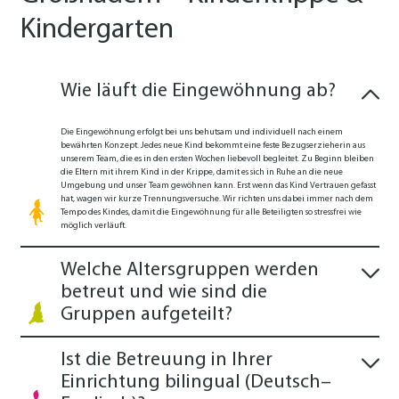
Kindergarten
Wie läuft die Eingewöhnung ab?
Die Eingewöhnung erfolgt bei uns behutsam und individuell nach einem
bewährten Konzept. Jedes neue Kind bekommt eine feste Bezugserzieherin aus
unserem Team, die es in den ersten Wochen liebevoll begleitet. Zu Beginn bleiben
die Eltern mit ihrem Kind in der Krippe, damit es sich in Ruhe an die neue
Umgebung und unser Team gewöhnen kann. Erst wenn das Kind Vertrauen gefasst
hat, wagen wir kurze Trennungsversuche. Wir richten uns dabei immer nach dem
Tempo des Kindes, damit die Eingewöhnung für alle Beteiligten so stressfrei wie
möglich verläuft.
Welche Altersgruppen werden
betreut und wie sind die
Gruppen aufgeteilt?
Ist die Betreuung in Ihrer
Einrichtung bilingual (Deutsch–