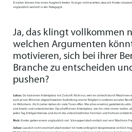
Erzieher können hier einen Ausgleich bieten. Es ist gar nicht so selten, dass sich Kinder sit
unglaublich wertvoll in der Pädagogik.
Ja, das klingt vollkommen n
welchen Argumenten könnt
motivieren, sich bei ihrer Be
Branche zu entscheiden un
pushen?
Lukas:
Du hast einen Arbeitsplatz mit Zukunft. Nicht nur, weil wir schlecht durch Maschinen
auch privat: Mit einer abgeschlossenen Ausbildung ist eine Tätigkeit in anderen sozialen Be
im Wohnheim. Als Erzieher stehen dir viele Türen offen. Wie schon erwähnt, gestaltest du akti
sind kreativ und unberechenbar. Das schafft einen Arbeitsplatz, wie ihn viele immer wollen:
jeden Tag Erfolgserlebnisse und durch die unterschiedlichen Familien und Kulturen erlebst d
Nick:
Kinder geben einem unglaublich viel. Schnuppert doch einfach mal rein! Macht ein Prak
Julian:
Lass dich nicht vorschnell abschrecken! Ich hatte anfänglich beispielsweise wirklich 