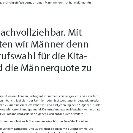
uationsabhängig einfach gerne an einen Mann wenden. Ich halte Männer für
achvollziehbar. Mit
en wir Männer denn
rufswahl für die Kita-
d die Männerquote zu
 ersetzt werden können und eigentlich immer Erzieher gesucht sind – sondern
rufen möglich. Egal ob in der Familien- oder Suchtberatung, im Jugendamt oder
v die Zukunft unserer Gesellschaft mit und hast jeden Tag neue Aufgaben. Kinder
 abwechslungsreich und spannend. Du lernst interessante Menschen kennen, hast
u Vielfalt und kannst deinen eigenen Horizont dadurch erweitern.
tikum und lasst euch überzeugen, wie schön der Beruf des Erziehers ist.
Angst vor dem Lärmpegel und wusste nicht, ob ich damit zurechtkomme. Die