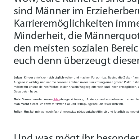
sind Männer im Erzieherberuf
Karrieremöglichkeiten imme
Minderheit, die Männerquote
den meisten sozialen Berei
euch denn überzeugt diese
Lukas:
Kinder entwickeln sich täglich weiter und machen Fortschritte. Sie sind die Zukunft uns
Aufgabe so wichtig, und nehme bei den Familien in der Einrichtung einen großen Platz in ih
möchte für unsere kleinen Wichtel in der Kita ein Wegbegleiter sein und ihnen ermöglichen, sic
Gutes getan habe.
Nick:
Männer werden in den
Kitas
dringend benötigt. Anders, als es beispielsweise in einem te
Man macht zusätzlich etwas mit Potenzial und ist Impulsgeber. Das ist wirklich toll.
Julian:
Hm, bei mir war es einfach eine gewisse pädagogische Affinität und letztlich wahrschei
Und was mögt ihr besonder