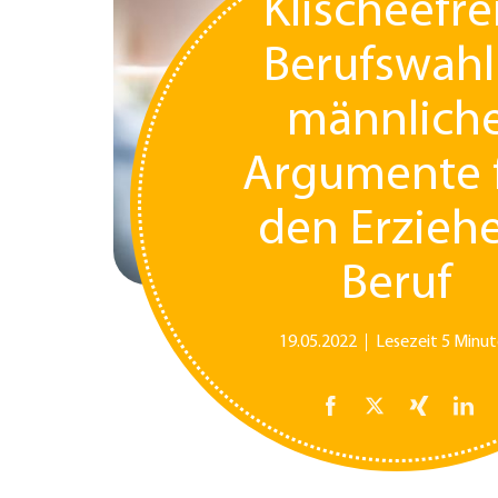
Klischeefre
Berufswahl
männlich
Argumente 
den Erziehe
Beruf
19.05.2022
Lesezeit 5 Minu