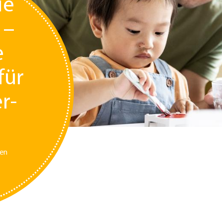
ie
 –
e
für
r-
ten