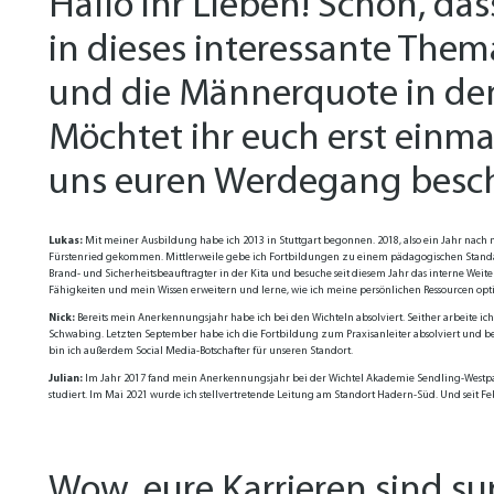
Hallo ihr Lieben! Schön, das
in dieses interessante The
und die Männerquote in den
Möchtet ihr euch erst einma
uns euren Werdegang besc
Lukas:
Mit meiner Ausbildung habe ich 2013 in Stuttgart begonnen. 2018, also ein Jahr nac
Fürstenried gekommen. Mittlerweile gebe ich Fortbildungen zu einem pädagogischen Standar
Brand- und Sicherheitsbeauftragter in der Kita und besuche seit diesem Jahr das interne We
Fähigkeiten und mein Wissen erweitern und lerne, wie ich meine persönlichen Ressourcen op
Nick:
Bereits mein Anerkennungsjahr habe ich bei den Wichteln absolviert. Seither arbeite ic
Schwabing. Letzten September habe ich die Fortbildung zum Praxisanleiter absolviert und beg
bin ich außerdem Social Media-Botschafter für unseren Standort.
Julian:
Im Jahr 2017 fand mein Anerkennungsjahr bei der Wichtel Akademie Sendling-Westpark 
studiert. Im Mai 2021 wurde ich stellvertretende Leitung am Standort Hadern-Süd. Und seit F
Wow, eure Karrieren sind sup