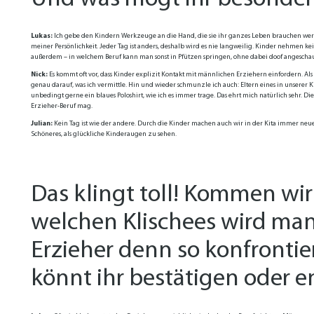
Lukas:
Ich gebe den Kindern Werkzeuge an die Hand, die sie ihr ganzes Leben brauchen werd
meiner Persönlichkeit. Jeder Tag ist anders, deshalb wird es nie langweilig. Kinder nehmen k
außerdem – in welchem Beruf kann man sonst in Pfützen springen, ohne dabei doof angescha
Nick
:
Es kommt oft vor, dass Kinder explizit Kontakt mit männlichen Erziehern einfordern. Al
genau darauf, was ich vermittle. Hin und wieder schmunzle ich auch: Eltern eines in unserer
unbedingt gerne ein blaues Poloshirt, wie ich es immer trage. Das ehrt mich natürlich sehr. D
Erzieher-Beruf mag.
Julian
:
Kein Tag ist wie der andere. Durch die Kinder machen auch wir in der Kita immer neue E
Schöneres, als glückliche Kinderaugen zu sehen.
Das klingt toll! Kommen wir
welchen Klischees wird man
Erzieher denn so konfronti
könnt ihr bestätigen oder e