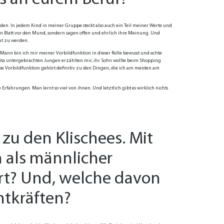
en. In jedem Kind in meiner Gruppe steckt also auch ein Teil meiner Werte und
ein Blatt vor den Mund, sondern sagen offen und ehrlich ihre Meinung. Und
ut zu werden.
s Mann bin ich mir meiner Vorbildfunktion in dieser Rolle bewusst und achte
 Kita untergebrachten Jungen erzählten mir, ihr Sohn wollte beim Shopping
iese Vorbildfunktion gehört definitiv zu den Dingen, die ich am meisten am
rfahrungen. Man lernt so viel von ihnen. Und letztlich gibt es wirklich nichts
 zu den Klischees. Mit
 als männlicher
ert? Und, welche davon
ntkräften?