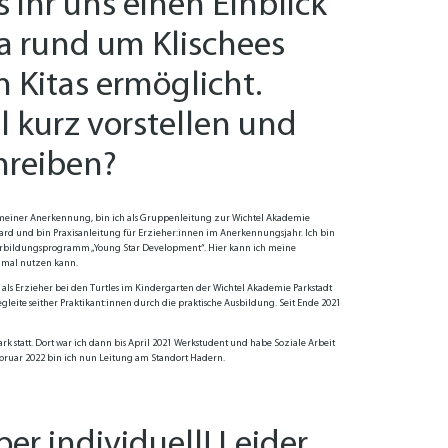
s ihr uns einen Einblick
ma rund um Klischees
 Kitas ermöglicht.
l kurz vorstellen und
hreiben?
h meiner Anerkennung, bin ich als Gruppenleitung zur Wichtel Akademie
d und bin Praxisanleitung für Erzieher:innen im Anerkennungsjahr. Ich bin
iterbildungsprogramm „Young Star Development“. Hier kann ich meine
timal nutzen kann.
h als Erzieher bei den Turtles im Kindergarten der Wichtel Akademie Parkstadt
leite seither Praktikant:innen durch die praktische Ausbildung. Seit Ende 2021
statt. Dort war ich dann bis April 2021 Werkstudent und habe Soziale Arbeit
ebruar 2022 bin ich nun Leitung am Standort Hadern.
er individuell! Leider