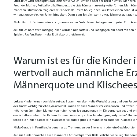
Lukas:
Oft wird behauptet, dass Erzieher verweichlicht sind oder der Beruf nicht zu Männern p
Freunde, Musiker, Fußballprofis, Künstler… die Liste könnte man ewig weiterführen. Man kön
manchen Situationen reagieren wir anders als unsere Kolleginnen: Wir lassen einen Konflik
wir uns stereotypischen Rollen hingeben. Dann zum Beispiel, wenn etwas Schweres getragen 
Nick:
Stimmt. Es stimmt aber auch, dass du an der Seite deiner Kolleginnen in jeden Club kom
Julian:
Ich höre öfter, Pädagoginnen würden nur basteln und Pädagogen nur Sport mit den Kind
Spielen, Raufen, Basteln – das läuft absolut gleichwertig.
Warum ist es für die Kinder 
wertvoll auch männliche Er
Männerquote und Klischees
Lukas:
Kinder lernen von klein auf das Zusammenleben – die Wertschätzung und den Respekt, d
des Kindes wichtig zu sehen, dass sowohl Frauen als auch Männer vorlesen, toben und trösten. 
möglichen familiären Mangel von männlichen Bezugspersonen im Kindergarten aus und brin
das Selbstbewusstsein der Kids und können Ansprechpartner für eher „jungentypische“ Theme
sehen die Kinder, dass es kein klassisches Rollenbild gibt. Ein Mann kann anders sein, als es d
Nick:
Gerade in Familien, in denen es zu Trennungen der Eltern kam oder ein Geschlecht fehlt,
Julian:
Kinder brauchen auch männliche Ansprechpartner. Bedauerlicherweise liegt Kindere