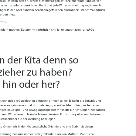
asst. Ich kann beide Klischees nicht bestätigen. Wir Erzieher sind Handwerker,
nte sie um jeden erdenklichen Beruf und jede Wunschvorstellung ergänzen. In
t länger laufen oder handeln bei einem gefallenen Kind anders. Manchmal müssen
werden muss.
mst ?
ern machen. Das stimmt natürlich nicht. Bei uns macht jede:r alles! Ob
in der Kita denn so
zieher zu haben?
 hin oder her?
en sich die Geschlechter entgegenbringen sollen. Es ist für die Entwicklung
Sie lernen, dass es normal ist. Unabhängig vom Geschlecht. Wir gleichen einen
gen neue Spiel- und Bewegungsangebote mit in die Einrichtungen. Wir stärken
n und Wünsche sein. Je mehr Männer in einer Einrichtung arbeiten, desto mehr
ie Klischeebilder aus der Werbung nahelegen.
 können wir in der Kita zusätzliche Orientierung und Stabilität bieten.
rziehung zuhause immer noch größtenteils bei den Müttern. Männliche