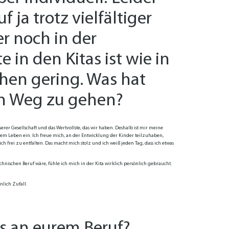
 ja trotz vielfältiger
r noch in der
 in den Kitas ist wie in
chen gering. Was hat
n Weg zu gehen?
erer Gesellschaft und das Wertvollste, das wir haben. Deshalb ist mir meine
rem Leben ein. Ich freue mich, an der Entwicklung der Kinder teilzuhaben,
h frei zu entfalten. Das macht mich stolz und ich weiß jeden Tag, dass ich etwas
chnischen Beruf wäre, fühle ich mich in der Kita wirklich persönlich gebraucht.
nlich Zufall.
s an eurem Beruf?