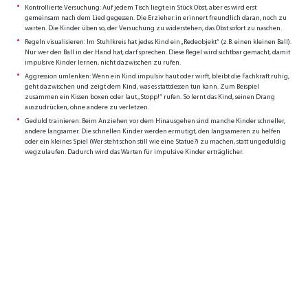
Kontrollierte Versuchung: Auf jedem Tisch liegt ein Stück Obst, aber es wird erst
gemeinsam nach dem Lied gegessen. Die Erzieher:in erinnert freundlich daran, noch zu
warten. Die Kinder üben so, der Versuchung zu widerstehen, das Obst sofort zu naschen.
Regeln visualisieren: Im Stuhlkreis hat jedes Kind ein „Redeobjekt“ (z.B. einen kleinen Ball).
Nur wer den Ball in der Hand hat, darf sprechen. Diese Regel wird sichtbar gemacht, damit
impulsive Kinder lernen, nicht dazwischen zu rufen.
Aggression umlenken: Wenn ein Kind impulsiv haut oder wirft, bleibt die Fachkraft ruhig,
geht dazwischen und zeigt dem Kind, was es stattdessen tun kann. Zum Beispiel
zusammen ein Kissen boxen oder laut „Stopp!“ rufen. So lernt das Kind, seinen Drang
auszudrücken, ohne andere zu verletzen.
Geduld trainieren: Beim Anziehen vor dem Hinausgehen sind manche Kinder schneller,
andere langsamer. Die schnellen Kinder werden ermutigt, den langsameren zu helfen
oder ein kleines Spiel (Wer steht schon still wie eine Statue?) zu machen, statt ungeduldig
wegzulaufen. Dadurch wird das Warten für impulsive Kinder erträglicher.