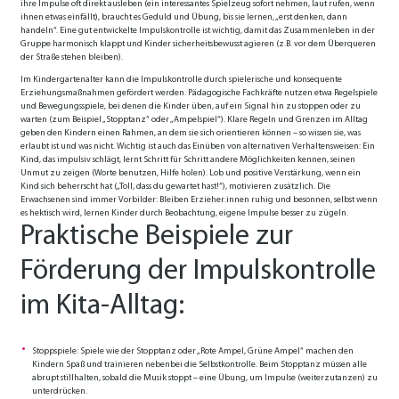
ihre Impulse oft direkt ausleben (ein interessantes Spielzeug sofort nehmen, laut rufen, wenn
ihnen etwas einfällt), braucht es Geduld und Übung, bis sie lernen, „erst denken, dann
handeln“. Eine gut entwickelte Impulskontrolle ist wichtig, damit das Zusammenleben in der
Gruppe harmonisch klappt und Kinder sicherheitsbewusst agieren (z.B. vor dem Überqueren
der Straße stehen bleiben).
Im Kindergartenalter kann die Impulskontrolle durch spielerische und konsequente
Erziehungsmaßnahmen gefördert werden. Pädagogische Fachkräfte nutzen etwa Regelspiele
und Bewegungsspiele, bei denen die Kinder üben, auf ein Signal hin zu stoppen oder zu
warten (zum Beispiel „Stopptanz“ oder „Ampelspiel“). Klare Regeln und Grenzen im Alltag
geben den Kindern einen Rahmen, an dem sie sich orientieren können – so wissen sie, was
erlaubt ist und was nicht. Wichtig ist auch das Einüben von alternativen Verhaltensweisen: Ein
Kind, das impulsiv schlägt, lernt Schritt für Schritt andere Möglichkeiten kennen, seinen
Unmut zu zeigen (Worte benutzen, Hilfe holen). Lob und positive Verstärkung, wenn ein
Kind sich beherrscht hat („Toll, dass du gewartet hast!“), motivieren zusätzlich. Die
Erwachsenen sind immer Vorbilder: Bleiben Erzieher:innen ruhig und besonnen, selbst wenn
es hektisch wird, lernen Kinder durch Beobachtung, eigene Impulse besser zu zügeln.
Praktische Beispiele zur
Förderung der Impulskontrolle
im Kita-Alltag:
Stoppspiele: Spiele wie der Stopptanz oder „Rote Ampel, Grüne Ampel“ machen den
Kindern Spaß und trainieren nebenbei die Selbstkontrolle. Beim Stopptanz müssen alle
abrupt stillhalten, sobald die Musik stoppt – eine Übung, um Impulse (weiterzutanzen) zu
unterdrücken.