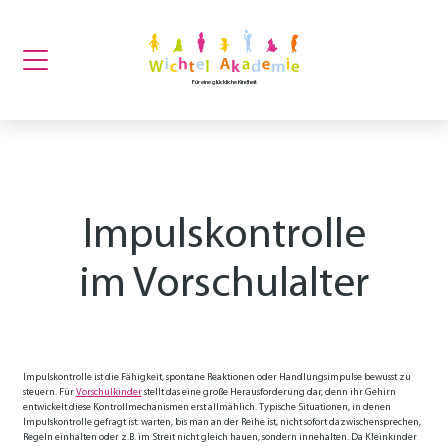
Für eine glückliche Kindheit
Impulskontrolle
im Vorschulalter
Impulskontrolle ist die Fähigkeit, spontane Reaktionen oder Handlungsimpulse bewusst zu
steuern. Für
Vorschulkinder
stellt das eine große Herausforderung dar, denn ihr Gehirn
entwickelt diese Kontrollmechanismen erst allmählich. Typische Situationen, in denen
Impulskontrolle gefragt ist: warten, bis man an der Reihe ist, nicht sofort dazwischensprechen,
Regeln einhalten oder z.B. im Streit nicht gleich hauen, sondern innehalten. Da Kleinkinder