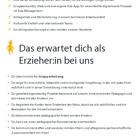
Eine starke Verwaltung, die dir den Rücken für die wichtigen Dinge freihält
Gruppenhandys, iPads und eine eigene Kita-App, für vereinfachte digitalisierte Prozesse
im Kita-Management
Kollegialität und Wertschätzung in einem familiären Arbeitsumfeld
Kulturelle Vielfalt und internationale Teams
Ein bilinguales Konzept an den meisten unserer Standorte
Das erwartet dich als
Erzieher:in bei uns
Du übernimmst die
Gruppenleitung
Du sorgst für eine sichere, liebevolle und ermutigende Umgebung, in der sich jedes Kind
wohlfühlt und in seiner Entwicklung unterstützt wird
Du gestaltest eigenständig Projekte basierend auf unserer kindzentrierten Pädagogik und
setzt diese mit den Kindern um
Du begleitest die Kinder beim Entdecken der Natur, damit sie sich wohlfühlen und ein
Bewusstsein für die Umwelt entwickeln
Du dokumentierst die pädagogische Arbeit mit den Kindern
Du hast Lust, unser pädagogisches Konzept weiterzuentwickeln
Du kommunizierst offen und souverän mit den Eltern und pflegst eine partnerschaftliche
Zusammenarbeit mit ihnen