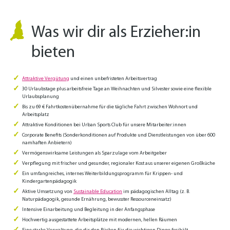
Was wir dir als Erzieher:in
bieten
Attraktive Vergütung
und einen unbefristeten Arbeitsvertrag
30 Urlaubstage plus arbeitsfreie Tage an Weihnachten und Silvester sowie eine flexible
Urlaubsplanung
Bis zu 69 € Fahrtkostenübernahme für die tägliche Fahrt zwischen Wohnort und
Arbeitsplatz
Attraktive Konditionen bei Urban Sports Club für unsere Mitarbeiter:innen
Corporate Benefits (Sonderkonditionen auf Produkte und Dienstleistungen von über 600
namhaften Anbietern)
Vermögenswirksame Leistungen als Sparzulage vom Arbeitgeber
Verpflegung mit frischer und gesunder, regionaler Kost aus unserer eigenen Großküche
Ein umfangreiches, internes Weiterbildungsprogramm für Krippen- und
Kindergartenpädagogik
Aktive Umsetzung von
Sustainable Education
im pädagogischen Alltag (z. B.
Naturpädagogik, gesunde Ernährung, bewusster Ressourceneinsatz)
Intensive Einarbeitung und Begleitung in der Anfangsphase
Hochwertig ausgestattete Arbeitsplätze mit modernen, hellen Räumen