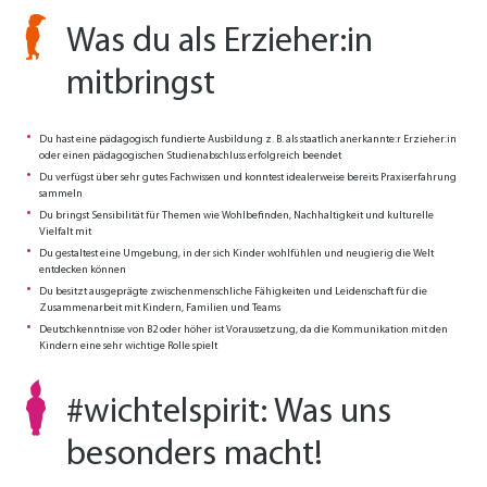
Was du als Erzieher:in
mitbringst
Du hast eine pädagogisch fundierte Ausbildung z. B. als staatlich anerkannte:r Erzieher:in
oder einen pädagogischen Studienabschluss erfolgreich beendet
Du verfügst über sehr gutes Fachwissen und konntest idealerweise bereits Praxiserfahrung
sammeln
Du bringst Sensibilität für Themen wie Wohlbefinden, Nachhaltigkeit und kulturelle
Vielfalt mit
Du gestaltest eine Umgebung, in der sich Kinder wohlfühlen und neugierig die Welt
entdecken können
Du besitzt ausgeprägte zwischenmenschliche Fähigkeiten und Leidenschaft für die
Zusammenarbeit mit Kindern, Familien und Teams
Deutschkenntnisse von B2 oder höher ist Voraussetzung, da die Kommunikation mit den
Kindern eine sehr wichtige Rolle spielt
#wichtelspirit: Was uns
besonders macht!