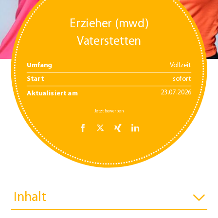
Erzieher (mwd)
Vaterstetten
Umfang
Vollzeit
Start
sofort
23.07.2026
Aktualisiert am
Jetzt bewerben
Inhalt