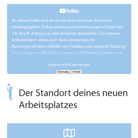
An dieser Stelle wird ein Inhalt eines externen Anbieters
wiedergegeben. Dabei werden personenbezogene Daten wie
z.B. Ihre IP-Adresse an den Anbieter übermittelt. Der externe
Anbieter kann diese auch dazu verwenden, Ihr
Nutzungsverhalten mithilfe von Cookies oder anderen Tracking-
Technologien zu Marktforschungs- und Marketingzwecken zu
analysieren.
Inhalte von YouTube erlauben
Die Übermittlung Ihrer Daten an den externen Anbieter wird so
lange verhindert, bis Sie aktiv auf diesen Hinweis klicken.
Technisch gesehen wird der Inhalt erst nach dem Klick
eingebunden.
Der Standort deines neuen
Arbeitsplatzes