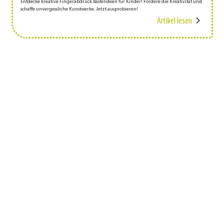
Entdecke kreative Fingerabdruck Bastelideen für Kinder! Fördere die Kreativität und
schaffe unvergessliche Kunstwerke. Jetzt ausprobieren!
Artikel lesen