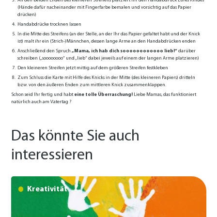
An den beiden Enden des kleineren Streifens platziert Ihr den Handabdruck Eures Kindes
(Hände dafür nacheinander mit Fingerfarbe bemalen und vorsichtig auf das Papier
drücken)
Handabdrücke trocknen lassen
In die Mitte des Streifens (an der Stelle, an der Ihr das Papier gefaltet habt und der Knick
ist) malt ihr ein (Strich-)Männchen, dessen lange Arme an den Handabdrücken enden
Anschließend den Spruch
„Mama, ich hab dich soooooooooooo lieb!“
darüber
schreiben („soooooooo“ und „lieb“ dabei jeweils auf einem der langen Arme platzieren)
Den kleineren Streifen jetzt mittig auf dem größeren Streifen festkleben
Zum Schluss die Karte mit Hilfe des Knicks in der Mitte (des kleineren Papiers) dritteln
bzw. von den äußeren Enden zum mittleren Knick zusammenklappen.
Schon seid Ihr fertig und habt
eine tolle Überraschung!
Liebe Mamas, das funktioniert
natürlich auch am Vatertag ?
Das könnte Sie auch
interessieren
Kreativität