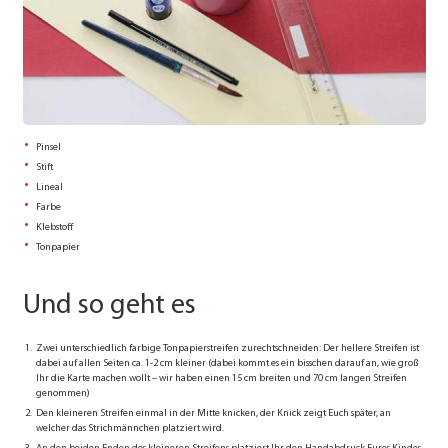
Pinsel
Stift
Lineal
Farbe
Klebstoff
Tonpapier
Und so geht es
Zwei unterschiedlich farbige Tonpapierstreifen zurechtschneiden: Der hellere Streifen ist
dabei auf allen Seiten ca. 1-2 cm kleiner (dabei kommt es ein bisschen darauf an, wie groß
Ihr die Karte machen wollt – wir haben einen 15 cm breiten und 70 cm langen Streifen
genommen)
Den kleineren Streifen einmal in der Mitte knicken, der Knick zeigt Euch später, an
welcher das Strichmännchen platziert wird.