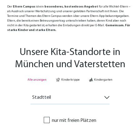
Der
Eltern Campus
ist ein
besonderes, kostenloses Angebot
für alle Wichtel-Eltern –
als Ausdruck unserer Wertschätzung und unserer gelebten Partnerschaft mit Ihnen. Die
Termine und Themen des Eltern Campus werden über unsere Eltern-App bekanntgegeben.
Eltern, die bereits einen Betreuungsvertrag unterschrieben haben, deren Kind aber noch
nicht in der Kita gestartet ist, erhalten die Einladungen direkt per E-Mail.
Gemeinsam. Für
starke Kinder und starke Eltern.
Unsere Kita-Standorte in
München und Vaterstetten
Alle anzeigen
Kinderkrippe
Kindergarten
Stadtteil
nur mit freien Plätzen