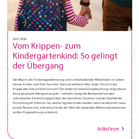
30.07.2026
Vom Krippen- zum
Kindergartenkind: So gelingt
der Übergang
Der Beginn der Kindertagesbetreuung ist ein entscheidender Meilenstein im Leben
kleiner Kinder und ihrer Familien. Doch ab welchem Alter ist der Schritt in die
Krippe oder Kita wirklich sinnvoll? Die moderne Entwicklungsforschung zeigt, dass es
keine pauschale Altersgrenze gibt – vielmehr hängt die Bereitschaft von den
individuellen Entwicklungsschritten, der familiären Situation und der Qualität der
Einrichtung ab. Erfahren Sie, welche Signale Kinder senden, wenn sie bereit für neue
soziale Räume sind, und worauf es bei der Wahl der passenden Betreuung sowie einer
sanften Eingewöhnung ankommt.
Artikel lesen