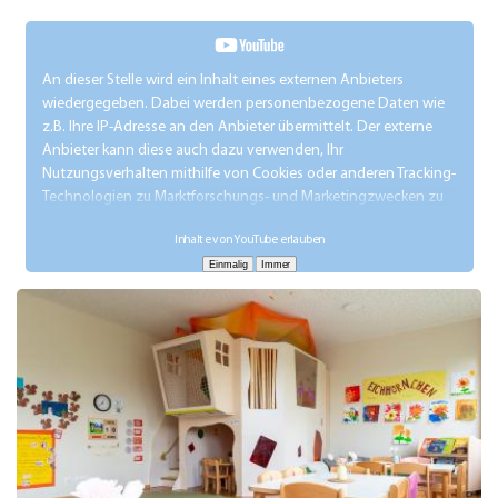
An dieser Stelle wird ein Inhalt eines externen Anbieters
wiedergegeben. Dabei werden personenbezogene Daten wie
z.B. Ihre IP-Adresse an den Anbieter übermittelt. Der externe
Anbieter kann diese auch dazu verwenden, Ihr
Nutzungsverhalten mithilfe von Cookies oder anderen Tracking-
Technologien zu Marktforschungs- und Marketingzwecken zu
analysieren.
Inhalte von YouTube erlauben
Die Übermittlung Ihrer Daten an den externen Anbieter wird so
lange verhindert, bis Sie aktiv auf diesen Hinweis klicken.
Technisch gesehen wird der Inhalt erst nach dem Klick
eingebunden.