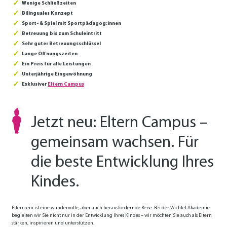
Wenige Schließzeiten
Bilinguales Konzept
Sport- & Spiel mit Sportpädagog:innen
Betreuung bis zum Schuleintritt
Sehr guter Betreuungsschlüssel
Lange Öffnungszeiten
Ein Preis für alle Leistungen
Unterjährige Eingewöhnung
Exklusiver
Eltern Campus
Jetzt neu: Eltern Campus –
gemeinsam wachsen. Für
die beste Entwicklung Ihres
Kindes.
Elternsein ist eine wundervolle, aber auch herausfordernde Reise. Bei der Wichtel Akademie
begleiten wir Sie nicht nur in der Entwicklung Ihres Kindes – wir möchten Sie auch als Eltern
stärken, inspirieren und unterstützen.