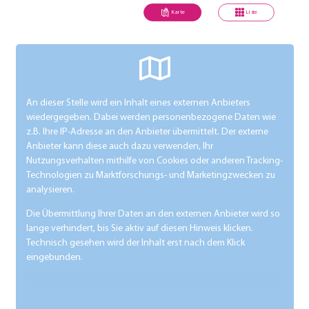
Karte
Liste
An dieser Stelle wird ein Inhalt eines externen Anbieters
wiedergegeben. Dabei werden personenbezogene Daten wie
z.B. Ihre IP-Adresse an den Anbieter übermittelt. Der externe
Anbieter kann diese auch dazu verwenden, Ihr
Nutzungsverhalten mithilfe von Cookies oder anderen Tracking-
Technologien zu Marktforschungs- und Marketingzwecken zu
analysieren.
Die Übermittlung Ihrer Daten an den externen Anbieter wird so
lange verhindert, bis Sie aktiv auf diesen Hinweis klicken.
Technisch gesehen wird der Inhalt erst nach dem Klick
eingebunden.