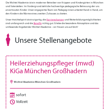
Die Wichtel Akademie ist ein moderner Betreiber von Krippen und Kinder­gärten in München
und Vater­stetten. Im Vorder­­grund steht die hoch­wertige pädagogische Be­treuung der uns
anvertrau­ten Kinder. Unser engagiertes Team von Pädago­g:innen arbeitet Hand in Hand, um
den Kindern die Wärme eines zweiten Zuhauses zu bieten.
Unser #wichtelspirit ist einzigartig, die
Karrierechancen
und Weiter­­bil­dungs­­möglich­­keiten
sind umfang­reich und die
Benefits
richtig gut. Erlebe die besondere Atmos­phäre und das
umfassende Angebot der Wichtel Akademie – wir freuen uns auf dich!
Unsere Stellenangebote
Heilerziehungspfleger (mwd)
KiGa München Großhadern
Wichtel Akademie München Großhadern
sofort
Vollzeit