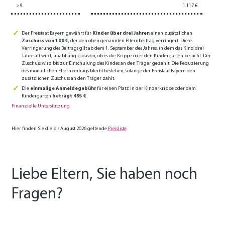
> 9
1.117 €
Der Freistaat Bayern gewährt für
Kinder über drei Jahren
einen zusätzlichen
Zuschuss von 100 €
, der den oben genannten Elternbeitrag verringert. Diese
Verringerung des Beitrags gilt ab dem 1. September des Jahres, in dem das Kind drei
Jahre alt wird, unabhängig davon, ob es die Krippe oder den Kindergarten besucht. Der
Zuschuss wird bis zur Einschulung des Kindes an den Träger gezahlt. Die Reduzierung
des monatlichen Elternbeitrags bleibt bestehen, solange der Freistaat Bayern den
zusätzlichen Zuschuss an den Träger zahlt.
Die
einmalige Anmeldegebühr
für einen Platz in der Kinderkrippe oder dem
Kindergarten
beträgt 495 €
.
Finanzielle Unterstützung
Hier finden Sie die bis August 2026 geltende
Preisliste
.
Liebe Eltern, Sie haben noch
Fragen?