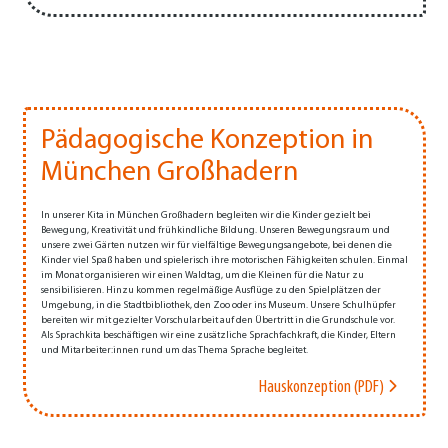
Pädagogische Konzeption in
München Großhadern
In unserer Kita in München Großhadern begleiten wir die Kinder gezielt bei
Bewegung, Kreativität und frühkindliche Bildung. Unseren Bewegungsraum und
unsere zwei Gärten nutzen wir für vielfältige Bewegungsangebote, bei denen die
Kinder viel Spaß haben und spielerisch ihre motorischen Fähigkeiten schulen. Einmal
im Monat organisieren wir einen Waldtag, um die Kleinen für die Natur zu
sensibilisieren. Hinzu kommen regelmäßige Ausflüge zu den Spielplätzen der
Umgebung, in die Stadtbibliothek, den Zoo oder ins Museum. Unsere Schulhüpfer
bereiten wir mit gezielter Vorschularbeit auf den Übertritt in die Grundschule vor.
Als Sprachkita beschäftigen wir eine zusätzliche Sprachfachkraft, die Kinder, Eltern
und Mitarbeiter:innen rund um das Thema Sprache begleitet.
Hauskonzeption (PDF)