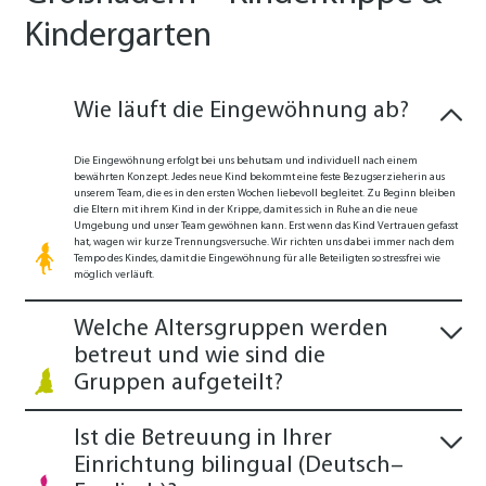
Kindergarten
Wie läuft die Eingewöhnung ab?
Die Eingewöhnung erfolgt bei uns behutsam und individuell nach einem
bewährten Konzept. Jedes neue Kind bekommt eine feste Bezugserzieherin aus
unserem Team, die es in den ersten Wochen liebevoll begleitet. Zu Beginn bleiben
die Eltern mit ihrem Kind in der Krippe, damit es sich in Ruhe an die neue
Umgebung und unser Team gewöhnen kann. Erst wenn das Kind Vertrauen gefasst
hat, wagen wir kurze Trennungsversuche. Wir richten uns dabei immer nach dem
Tempo des Kindes, damit die Eingewöhnung für alle Beteiligten so stressfrei wie
möglich verläuft.
Welche Altersgruppen werden
betreut und wie sind die
Gruppen aufgeteilt?
Ist die Betreuung in Ihrer
Einrichtung bilingual (Deutsch–