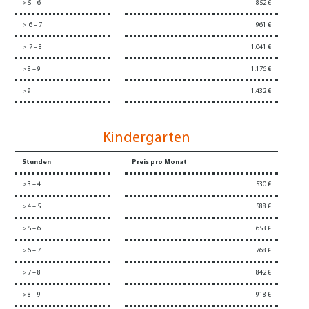
> 5 – 6
852 €
> 6 – 7
961 €
> 7 – 8
1.041 €
> 8 – 9
1.176 €
> 9
1.432 €
Kindergarten
Stunden
Preis pro Monat
> 3 – 4
530 €
> 4 – 5
588 €
> 5 – 6
653 €
> 6 – 7
768 €
> 7 – 8
842 €
> 8 – 9
918 €