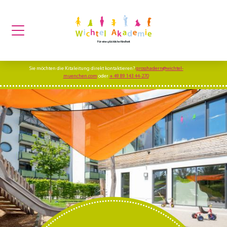
Für eine glückliche Kindheit
Sie möchten die Kitaleitung direkt kontaktieren?
grosshadern@wichtel-
muenchen.com
oder
+ 49 89 143 44-270