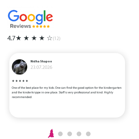
4.7
★
★
★
★
☆
(12)
Nidha Shapoo
23.07.2026
★
★
★
★
★
One of the best place for my kids. One can find the good option for the kindergarten
D
and the kinderkrippe in one place. Staff is very professional and kind. Highly
recommended.