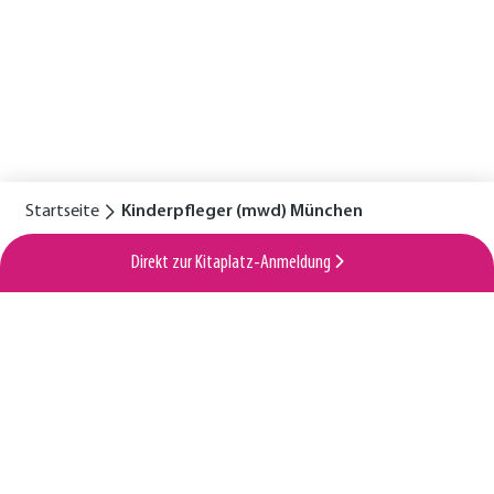
Startseite
Kinderpfleger (mwd) München
Direkt zur Kitaplatz-Anmeldung
Für eine glückliche Kindheit
Horizontale
Service
Standorte
Lexikon
Karriere
Navigation
Navigation
Magazin